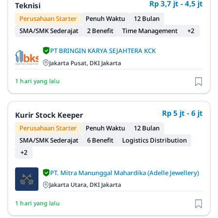
Rp 3,7 jt - 4,5 jt
Teknisi
Perusahaan Starter
Penuh Waktu
12 Bulan
SMA/SMK Sederajat
2 Benefit
Time Management
+2
PT BRINGIN KARYA SEJAHTERA KCK
Jakarta Pusat, DKI Jakarta
1 hari yang lalu
Rp 5 jt - 6 jt
Kurir Stock Keeper
Perusahaan Starter
Penuh Waktu
12 Bulan
SMA/SMK Sederajat
6 Benefit
Logistics Distribution
+2
PT. Mitra Manunggal Mahardika (Adelle Jewellery)
Jakarta Utara, DKI Jakarta
1 hari yang lalu