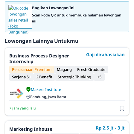
Bagikan Lowongan Ini
Scan kode QR untuk membuka halaman lowongan
ini
Lowongan Lainnya Untukmu
Gaji dirahasiakan
Business Process Designer
Internship
Perusahaan Premium
Magang
Fresh Graduate
Sarjana S1
2 Benefit
Strategic Thinking
+5
Makers Institute
Bandung, Jawa Barat
7 jam yang lalu
Rp 2,5 jt - 3 jt
Marketing Inhouse