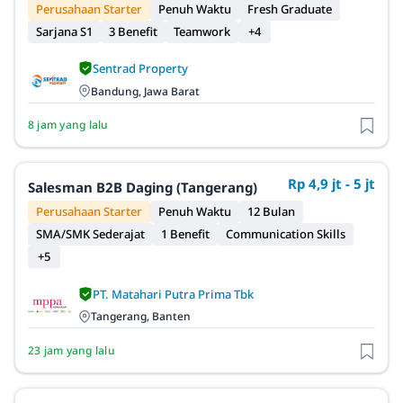
Perusahaan Starter
Penuh Waktu
Fresh Graduate
Sarjana S1
3 Benefit
Teamwork
+4
Sentrad Property
Bandung, Jawa Barat
8 jam yang lalu
Rp 4,9 jt - 5 jt
Salesman B2B Daging (Tangerang)
Perusahaan Starter
Penuh Waktu
12 Bulan
SMA/SMK Sederajat
1 Benefit
Communication Skills
+5
PT. Matahari Putra Prima Tbk
Tangerang, Banten
23 jam yang lalu