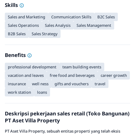
Skills
Sales and Marketing
Communication Skills
B2C Sales
Sales Operations
Sales Analysis
Sales Management
B2B Sales
Sales Strategy
Benefits
professional development
team building events
vacation and leaves
free food and beverages
career growth
insurance
well ness
gifts and vouchers
travel
work station
loans
Deskripsi pekerjaan sales retail (Toko Bangunan)
PT Aset Villa Property
PT Aset Villa Property, sebuah entitas properti yang telah eksis