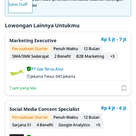
ini
Lowongan Lainnya Untukmu
Rp 5 jt - 7 jt
Marketing Executive
Perusahaan Starter
Penuh Waktu
12 Bulan
SMA/SMK Sederajat
2 Benefit
B2B Marketing
+3
PT Gas Terus Asia
Jakarta Timur, DKI Jakarta
7 jam yang lalu
Rp 4 jt - 6 jt
Social Media Content Specialist
Perusahaan Starter
Penuh Waktu
12 Bulan
Sarjana S1
4 Benefit
Google Analytics
+5