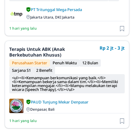
PT Tritunggal Mega Persada
Jakarta Utara, DKI Jakarta
1 hari yang lalu
Rp 2 jt - 3 jt
Terapis Untuk ABK (Anak
Berkebutuhan Khusus)
Perusahaan Starter
Penuh Waktu
12 Bulan
Sarjana S1
2 Benefit
<ul><li>Kemampuan berkomunikasi yang baik.</li>
<li>Kemampuan bekerja sama dalam tim.</li><li>Memiliki
keterampilan mengajar.</li><li>Mampu melakukan terapi
wicara (Speech Therapy).</li></ul>
PAUD Tunjung Mekar Denpasar
Denpasar, Bali
1 hari yang lalu