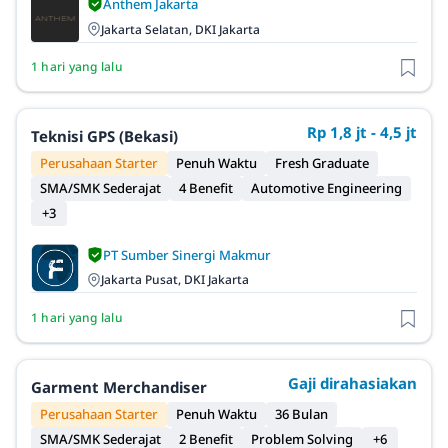
Anthem Jakarta
Jakarta Selatan, DKI Jakarta
1 hari yang lalu
Rp 1,8 jt - 4,5 jt
Teknisi GPS (Bekasi)
Perusahaan Starter
Penuh Waktu
Fresh Graduate
SMA/SMK Sederajat
4 Benefit
Automotive Engineering
+3
PT Sumber Sinergi Makmur
Jakarta Pusat, DKI Jakarta
1 hari yang lalu
Gaji dirahasiakan
Garment Merchandiser
Perusahaan Starter
Penuh Waktu
36 Bulan
SMA/SMK Sederajat
2 Benefit
Problem Solving
+6