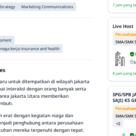
7 jam yang l
Strategy
Marketing Communications
Live Host
Perusahaan
opment
SMA/SMK S
enaga kerja insurance and health
J
ses
8 jam yang l
aru untuk ditempatkan di wilayah Jakarta
ai interaksi dengan orang banyak serta
SPG/SPB 
 area Jakarta Utara memberikan
SAJI) KS
umbuh.
Perusahaan
an erat dengan kegiatan niaga dan
SMA/SMK S
menjadi penghubung antara perusahaan
+2
tuhan mereka terpenuhi dengan tepat.