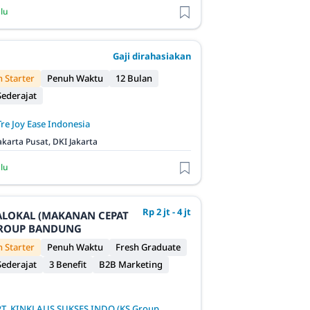
alu
Gaji dirahasiakan
 Starter
Penuh Waktu
12 Bulan
ederajat
Tre Joy Ease Indonesia
akarta Pusat, DKI Jakarta
alu
Rp 2 jt - 4 jt
JALOKAL (MAKANAN CEPAT
 GROUP BANDUNG
 Starter
Penuh Waktu
Fresh Graduate
ederajat
3 Benefit
B2B Marketing
PT. KINKLAUS SUKSES INDO (KS Group