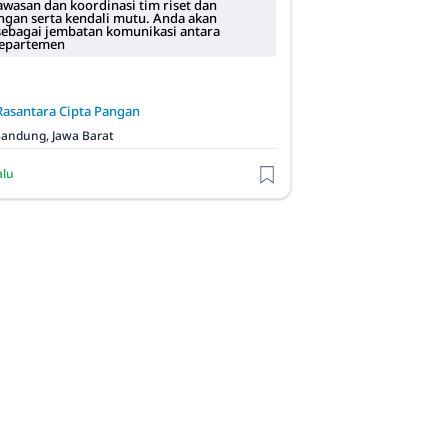
wasan dan koordinasi tim riset dan
an serta kendali mutu. Anda akan
sebagai jembatan komunikasi antara
departemen
Rasantara Cipta Pangan
andung, Jawa Barat
alu