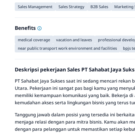
Sales Management
Sales Strategy
B2B Sales
Marketing 
Benefits
medical coverage
vacation and leaves
professional devel
near public transport work environment and facilities
bpjs t
Deskripsi pekerjaan Sales PT Sahabat Jaya Suk
PT Sahabat Jaya Sukses saat ini sedang mencari rekan b
Utara. Pekerjaan ini sangat pas bagi kamu yang menyuk
memiliki kemampuan komunikasi yang baik. Bekerja di
kemudahan akses serta lingkungan bisnis yang terus t
Tanggung jawab dalam posisi yang tersedia ini berkait
menjaga relasi dengan para mitra bisnis. Kamu akan 
dengan para pelanggan untuk memastikan setiap kebu