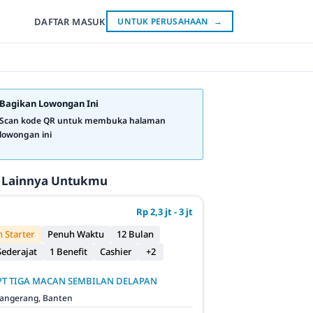
DAFTAR
MASUK
UNTUK PERUSAHAAN
→
Bagikan Lowongan Ini
Scan kode QR untuk membuka halaman
lowongan ini
 Lainnya Untukmu
Rp 2,3 jt - 3 jt
 Starter
Penuh Waktu
12 Bulan
ederajat
1 Benefit
Cashier
+2
PT TIGA MACAN SEMBILAN DELAPAN
angerang, Banten