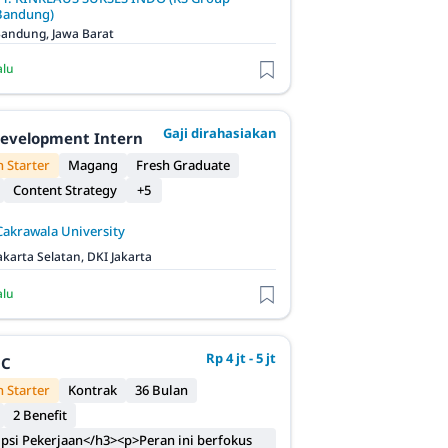
Bandung)
andung, Jawa Barat
alu
Gaji dirahasiakan
evelopment Intern
 Starter
Magang
Fresh Graduate
Content Strategy
+5
Cakrawala University
akarta Selatan, DKI Jakarta
alu
Rp 4 jt - 5 jt
QC
 Starter
Kontrak
36 Bulan
2 Benefit
psi Pekerjaan</h3><p>Peran ini berfokus