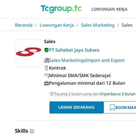
LOWONGAN KERJA
Beranda
/
Lowongan Kerja
/
Sales Marketing
/
Sales
Sales
PT Sahabat Jaya Sukses
Sales Marketing
›
Import and Export
Kontrak
Minimal SMA/SMK Sederajat
Pengalaman minimal dari 12 Bulan
Tayang 2 bulan yang lalu
·
Diperbarui 2 bulan
LAMAR SEKARANG
BOOKMA
Skills