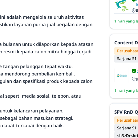
B
ni adalah mengelola seluruh aktivitas
1 hari yang l
tikan layanan purna jual berjalan dengan
Content D
a bulanan untuk dilaporkan kepada atasan.
Perusahaan
resmi kepada calon mitra hingga terjadi
Sarjana S1
 tangan pelanggan tepat waktu.
na mendorong pembelian kembali.
J
an dan spesifikasi produk kepada calon
1 hari yang l
l seperti media sosial, telepon, atau
untuk kelancaran pelayanan.
SPV RnD 
sebagai bahan masukan strategi.
Perusahaan
 dapat tercapai dengan baik.
Sarjana S1
<h3>Deskri