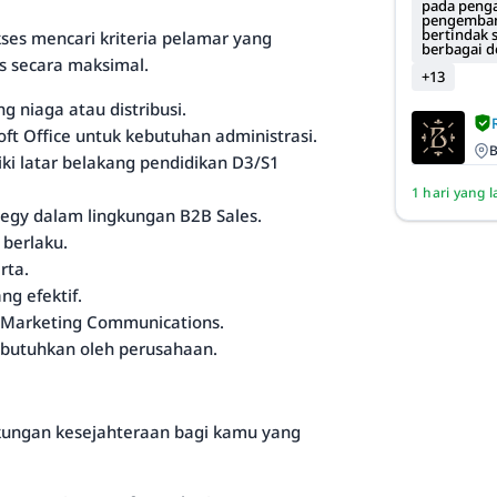
pada penga
pengembang
bertindak 
kses mencari kriteria pelamar yang
berbagai 
s secara maksimal.
+13
g niaga atau distribusi.
 Office untuk kebutuhan administrasi.
B
iki latar belakang pendidikan D3/S1
1 hari yang l
gy dalam lingkungan B2B Sales.
berlaku.
rta.
g efektif.
a Marketing Communications.
dibutuhkan oleh perusahaan.
kungan kesejahteraan bagi kamu yang