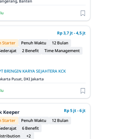
angerang, Banten
alu
Rp 3,7 jt - 4,5 jt
 Starter
Penuh Waktu
12 Bulan
ederajat
2 Benefit
Time Management
PT BRINGIN KARYA SEJAHTERA KCK
akarta Pusat, DKI Jakarta
alu
Rp 5 jt - 6 jt
ck Keeper
 Starter
Penuh Waktu
12 Bulan
ederajat
6 Benefit
istribution
+2