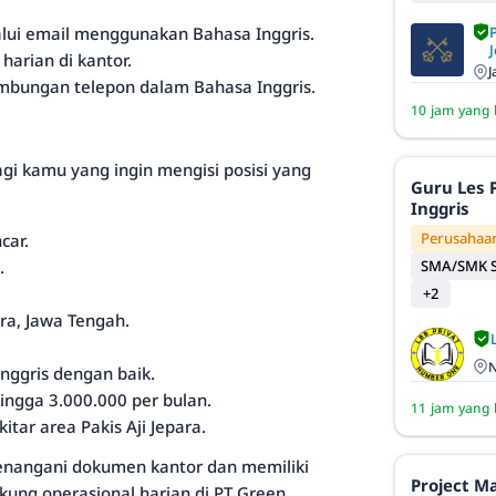
lui email menggunakan Bahasa Inggris.
J
arian di kantor.
J
mbungan telepon dalam Bahasa Inggris.
10 jam yang 
agi kamu yang ingin mengisi posisi yang
Guru Les 
Inggris
Perusahaan
car.
SMA/SMK S
.
+2
ra, Jawa Tengah.
N
ggris dengan baik.
ingga 3.000.000 per bulan.
11 jam yang 
tar area Pakis Aji Jepara.
menangani dokumen kantor dan memiliki
Project M
ng operasional harian di PT Green