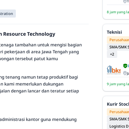
T
8 jam yang l
stration
Teknisi
en Resource Technology
Perusahaan
i tenaga tambahan untuk mengisi bagian
SMA/SMK S
ri pekerjaan di area Jawa Tengah yang
+2
wongan tersebut patut kamu
J
ng tenang namun tetap produktif bagi
aan kami memerlukan dukungan
9 jam yang l
jalan dengan lancar dan teratur setiap
Kurir Sto
Perusahaan
 administrasi kantor guna mendukung
SMA/SMK S
Logistics D