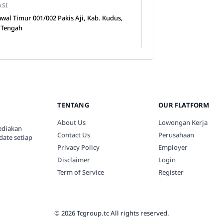
ASI
wal Timur 001/002 Pakis Aji, Kab. Kudus,
 Tengah
TENTANG
OUR FLATFORM
About Us
Lowongan Kerja
ediakan
Contact Us
Perusahaan
date setiap
Privacy Policy
Employer
Disclaimer
Login
Term of Service
Register
© 2026 Tcgroup.tc All rights reserved.