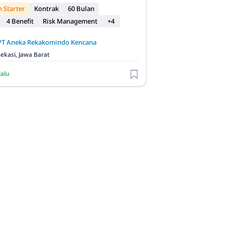
 Starter
Kontrak
60 Bulan
4 Benefit
Risk Management
+4
PT Aneka Rekakomindo Kencana
ekasi, Jawa Barat
lalu