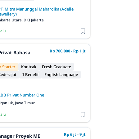
PT. Mitra Manunggal Mahardika (Adelle
ewellery)
akarta Utara, DKI Jakarta
lalu
Rp 700.000 - Rp 1 jt
Privat Bahasa
 Starter
Kontrak
Fresh Graduate
ederajat
1 Benefit
English Language
LBB Privat Number One
ganjuk, Jawa Timur
lalu
Rp 6 jt - 9 jt
anager Proyek ME