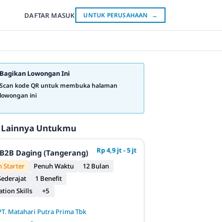
DAFTAR
MASUK
UNTUK PERUSAHAAN
→
Bagikan Lowongan Ini
Scan kode QR untuk membuka halaman
lowongan ini
 Lainnya Untukmu
Rp 4,9 jt - 5 jt
B2B Daging (Tangerang)
 Starter
Penuh Waktu
12 Bulan
ederajat
1 Benefit
ion Skills
+5
PT. Matahari Putra Prima Tbk