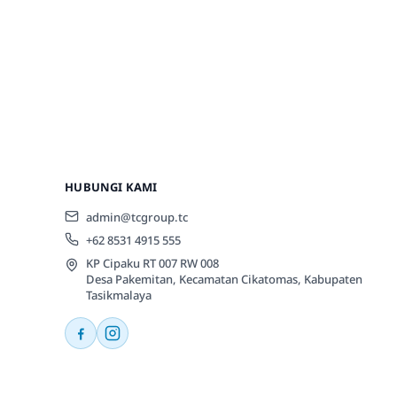
HUBUNGI KAMI
admin@tcgroup.tc
+62 8531 4915 555
KP Cipaku RT 007 RW 008
Desa Pakemitan, Kecamatan Cikatomas, Kabupaten
Tasikmalaya