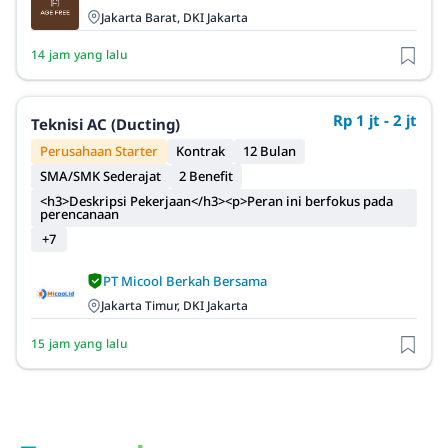
Jakarta Barat, DKI Jakarta
14 jam yang lalu
Rp 1 jt - 2 jt
Teknisi AC (Ducting)
Perusahaan Starter
Kontrak
12 Bulan
SMA/SMK Sederajat
2 Benefit
<h3>Deskripsi Pekerjaan</h3><p>Peran ini berfokus pada
perencanaan
+7
PT Micool Berkah Bersama
Jakarta Timur, DKI Jakarta
15 jam yang lalu