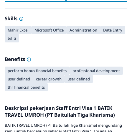
Skills
Mahir Excel
Microsoft Office
Administration
Data Entry
teliti
Benefits
perform bonus financial benefits
professional development
user defined
career growth
user defined
thr financial benefits
Deskripsi pekerjaan Staff Entri Visa 1 BATIK
TRAVEL UMROH (PT Baitullah Tiga Kharisma)
BATIK TRAVEL UMROH (PT Baitullah Tiga Kharisma) mengundang
kamu untuk bergabung sebagai Staff Entri Visa 1. Ini adalah