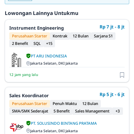
Lowongan Lainnya Untukmu
Rp 7 jt - 8 jt
Instrument Engineering
Perusahaan Starter
Kontrak
12 Bulan
Sarjana S1
2 Benefit
SQL
+15
PT ARU INDONESIA
Jakarta Selatan, DKI Jakarta
12 jam yang lalu
Rp 5 jt - 6 jt
Sales Koordinator
Perusahaan Starter
Penuh Waktu
12 Bulan
SMA/SMK Sederajat
5 Benefit
Sales Management
+3
PT. SOLUSINDO BINTANG PRATAMA
Jakarta Selatan, DKI Jakarta