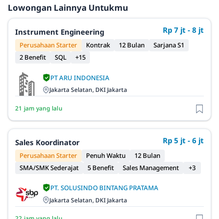
Lowongan Lainnya Untukmu
Rp 7 jt - 8 jt
Instrument Engineering
Perusahaan Starter
Kontrak
12 Bulan
Sarjana S1
2 Benefit
SQL
+15
PT ARU INDONESIA
Jakarta Selatan, DKI Jakarta
21 jam yang lalu
Rp 5 jt - 6 jt
Sales Koordinator
Perusahaan Starter
Penuh Waktu
12 Bulan
SMA/SMK Sederajat
5 Benefit
Sales Management
+3
PT. SOLUSINDO BINTANG PRATAMA
Jakarta Selatan, DKI Jakarta
22 jam yang lalu