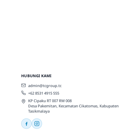
HUBUNGI KAMI
admin@tcgroup.tc
+62 8531 4915 555
KP Cipaku RT 007 RW 008
Desa Pakemitan, Kecamatan Cikatomas, Kabupaten
Tasikmalaya