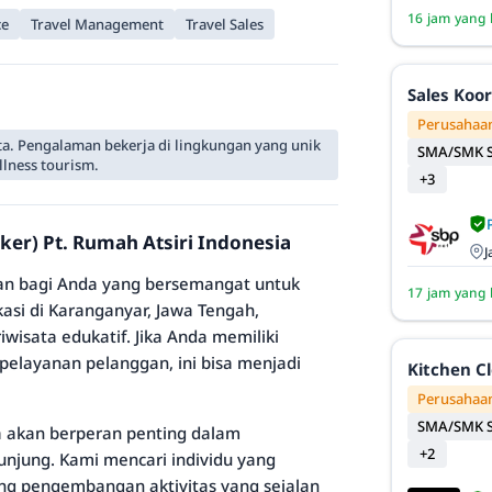
16 jam yang 
ce
Travel Management
Travel Sales
Sales Koo
Perusahaan
ta. Pengalaman bekerja di lingkungan yang unik
SMA/SMK S
lness tourism.
+3
ker) Pt. Rumah Atsiri Indonesia
J
an bagi Anda yang bersemangat untuk
17 jam yang 
kasi di Karanganyar, Jawa Tengah,
isata edukatif. Jika Anda memiliki
elayanan pelanggan, ini bisa menjadi
Kitchen C
Perusahaan
SMA/SMK S
da akan berperan penting dalam
+2
njung. Kami mencari individu yang
g pengembangan aktivitas yang sejalan