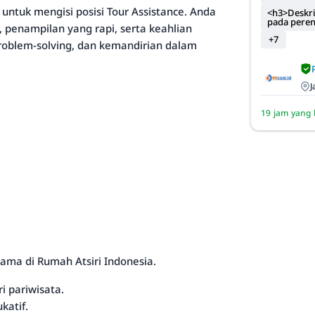
untuk mengisi posisi Tour Assistance. Anda
<h3>Deskri
pada pere
penampilan yang rapi, serta keahlian
+7
roblem-solving, dan kemandirian dalam
J
19 jam yang 
a di Rumah Atsiri Indonesia.
i pariwisata.
katif.