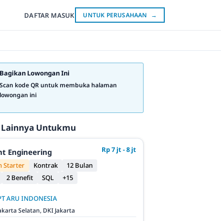
DAFTAR
MASUK
UNTUK PERUSAHAAN
→
Bagikan Lowongan Ini
Scan kode QR untuk membuka halaman
lowongan ini
 Lainnya Untukmu
Rp 7 jt - 8 jt
t Engineering
 Starter
Kontrak
12 Bulan
2 Benefit
SQL
+15
PT ARU INDONESIA
akarta Selatan, DKI Jakarta