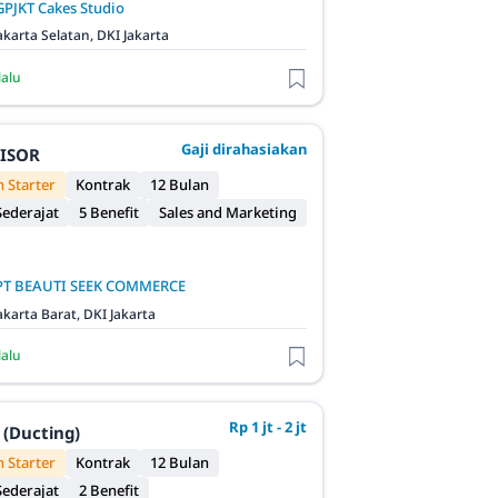
GPJKT Cakes Studio
akarta Selatan, DKI Jakarta
lalu
Gaji dirahasiakan
VISOR
 Starter
Kontrak
12 Bulan
ederajat
5 Benefit
Sales and Marketing
PT BEAUTI SEEK COMMERCE
akarta Barat, DKI Jakarta
lalu
Rp 1 jt - 2 jt
 (Ducting)
 Starter
Kontrak
12 Bulan
ederajat
2 Benefit