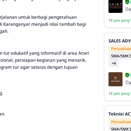
J
erjalanan untuk berbagi pengetahuan
18 jam yang 
 di Karanganyar menjadi nilai tambah bagi
gah.
SALES AD
Perusahaan
r edukatif yang informatif di area Atsiri
SMA/SMK S
sional, persiapan kegiatan yang menarik,
+4
ram tur agar selaras dengan tujuan
J
g.
18 jam yang 
an.
Teknisi AC
Perusahaan
SMA/SMK S