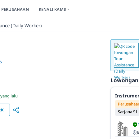
PERUSAHAAN
KENALI KAMI!
tance (Daily Worker)
s
Lowongan
Instrumen
 yang lalu
Perusahaan
RK
Sarjana S1
J