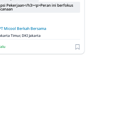
psi Pekerjaan</h3><p>Peran ini berfokus
ncanaan
PT Micool Berkah Bersama
akarta Timur, DKI Jakarta
lalu