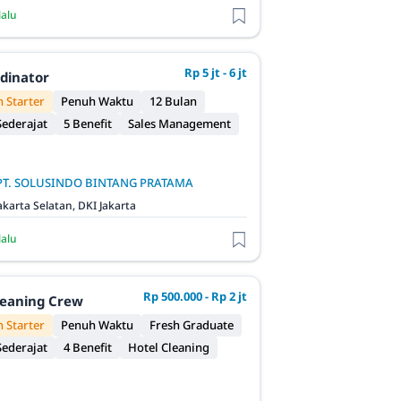
lalu
Rp 5 jt - 6 jt
rdinator
 Starter
Penuh Waktu
12 Bulan
ederajat
5 Benefit
Sales Management
PT. SOLUSINDO BINTANG PRATAMA
akarta Selatan, DKI Jakarta
lalu
Rp 500.000 - Rp 2 jt
leaning Crew
 Starter
Penuh Waktu
Fresh Graduate
ederajat
4 Benefit
Hotel Cleaning