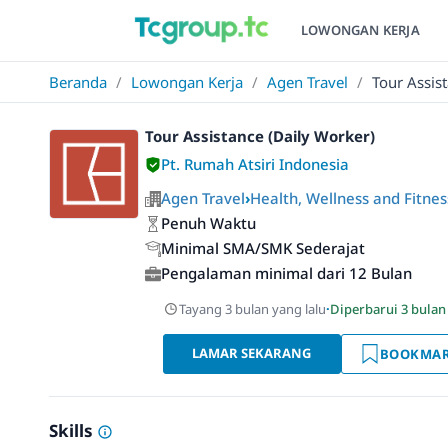
LOWONGAN KERJA
Beranda
/
Lowongan Kerja
/
Agen Travel
/
Tour Assis
Tour Assistance (Daily Worker)
Pt. Rumah Atsiri Indonesia
Agen Travel
›
Health, Wellness and Fitnes
Penuh Waktu
Minimal SMA/SMK Sederajat
Pengalaman minimal dari 12 Bulan
Tayang 3 bulan yang lalu
·
Diperbarui 3 bulan
LAMAR SEKARANG
BOOKMA
Skills