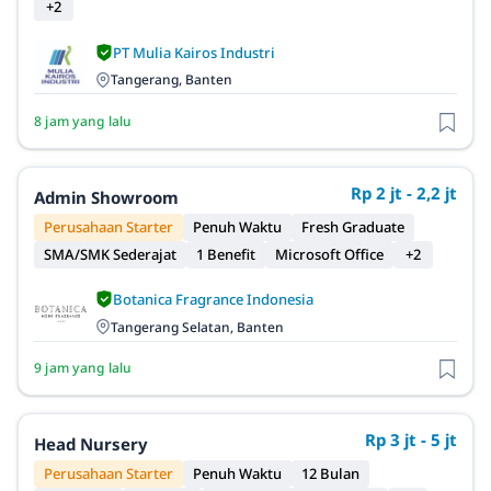
+2
PT Mulia Kairos Industri
Tangerang, Banten
8 jam yang lalu
Rp 2 jt - 2,2 jt
Admin Showroom
Perusahaan Starter
Penuh Waktu
Fresh Graduate
SMA/SMK Sederajat
1 Benefit
Microsoft Office
+2
Botanica Fragrance Indonesia
Tangerang Selatan, Banten
9 jam yang lalu
Rp 3 jt - 5 jt
Head Nursery
Perusahaan Starter
Penuh Waktu
12 Bulan