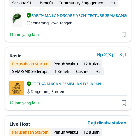
Sarjana S1
1 Benefit
Community Engagement
+3
PARITAMA LANDSCAPE ARCHITECTURE SEMARANG
Semarang, Jawa Tengah
11 jam yang lalu
Rp 2,3 jt - 3 jt
Kasir
Perusahaan Starter
Penuh Waktu
12 Bulan
SMA/SMK Sederajat
1 Benefit
Cashier
+2
PT TIGA MACAN SEMBILAN DELAPAN
Tangerang, Banten
12 jam yang lalu
Gaji dirahasiakan
Live Host
Perusahaan Starter
Penuh Waktu
12 Bulan