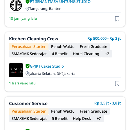
PT SENANTIASA UNTUNG STUDIO
Tangerang, Banten
18 jam yang lalu
Kitchen Cleaning Crew
Rp 500.000 - Rp 2 jt
Perusahaan Starter
Penuh Waktu
Fresh Graduate
SMA/SMK Sederajat
4 Benefit
Hotel Cleaning
+2
GPJKT Cakes Studio
Jakarta Selatan, DKI Jakarta
1 hari yang lalu
Customer Service
Rp 2,5 jt - 3,8 jt
Perusahaan Starter
Penuh Waktu
Fresh Graduate
SMA/SMK Sederajat
5 Benefit
Help Desk
+7