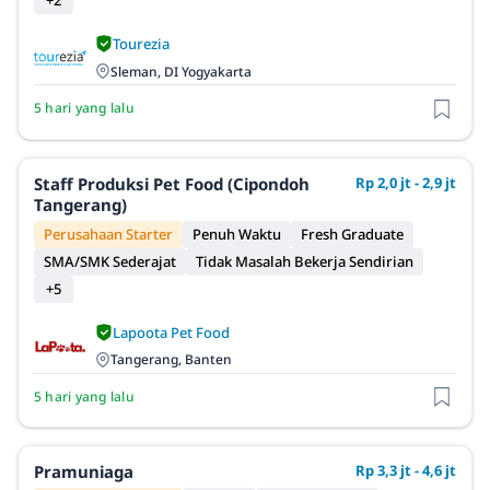
+2
Tourezia
Sleman, DI Yogyakarta
5 hari yang lalu
Staff Produksi Pet Food (Cipondoh
Rp 2,0 jt - 2,9 jt
Tangerang)
Perusahaan Starter
Penuh Waktu
Fresh Graduate
SMA/SMK Sederajat
Tidak Masalah Bekerja Sendirian
+5
Lapoota Pet Food
Tangerang, Banten
5 hari yang lalu
Pramuniaga
Rp 3,3 jt - 4,6 jt