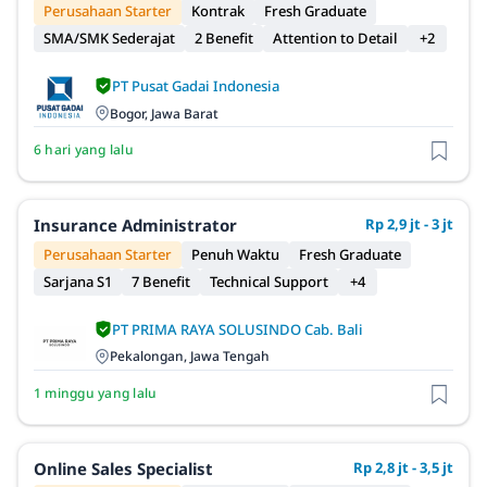
Perusahaan Starter
Kontrak
Fresh Graduate
SMA/SMK Sederajat
2 Benefit
Attention to Detail
+2
PT Pusat Gadai Indonesia
Bogor, Jawa Barat
6 hari yang lalu
Insurance Administrator
Rp 2,9 jt - 3 jt
Perusahaan Starter
Penuh Waktu
Fresh Graduate
Sarjana S1
7 Benefit
Technical Support
+4
PT PRIMA RAYA SOLUSINDO Cab. Bali
Pekalongan, Jawa Tengah
1 minggu yang lalu
Online Sales Specialist
Rp 2,8 jt - 3,5 jt