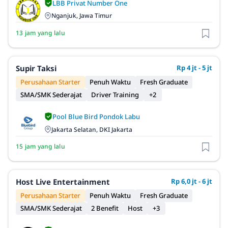
LBB Privat Number One
Nganjuk, Jawa Timur
13 jam yang lalu
Supir Taksi
Rp 4 jt - 5 jt
Perusahaan Starter
Penuh Waktu
Fresh Graduate
SMA/SMK Sederajat
Driver Training
+2
Pool Blue Bird Pondok Labu
Jakarta Selatan, DKI Jakarta
15 jam yang lalu
Host Live Entertainment
Rp 6,0 jt - 6 jt
Perusahaan Starter
Penuh Waktu
Fresh Graduate
SMA/SMK Sederajat
2 Benefit
Host
+3