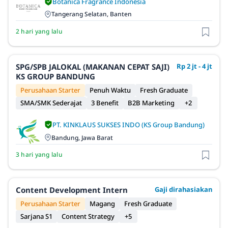
Botanica Fragrance Indonesia
Tangerang Selatan, Banten
2 hari yang lalu
SPG/SPB JALOKAL (MAKANAN CEPAT SAJI)
Rp 2 jt - 4 jt
KS GROUP BANDUNG
Perusahaan Starter
Penuh Waktu
Fresh Graduate
SMA/SMK Sederajat
3 Benefit
B2B Marketing
+2
PT. KINKLAUS SUKSES INDO (KS Group Bandung)
Bandung, Jawa Barat
3 hari yang lalu
Content Development Intern
Gaji dirahasiakan
Perusahaan Starter
Magang
Fresh Graduate
Sarjana S1
Content Strategy
+5