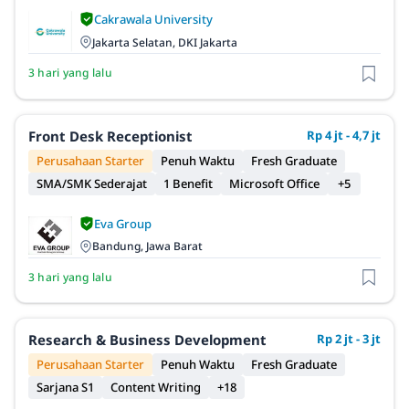
Cakrawala University
Jakarta Selatan, DKI Jakarta
3 hari yang lalu
Front Desk Receptionist
Rp 4 jt - 4,7 jt
Perusahaan Starter
Penuh Waktu
Fresh Graduate
SMA/SMK Sederajat
1 Benefit
Microsoft Office
+5
Eva Group
Bandung, Jawa Barat
3 hari yang lalu
Research & Business Development
Rp 2 jt - 3 jt
Perusahaan Starter
Penuh Waktu
Fresh Graduate
Sarjana S1
Content Writing
+18