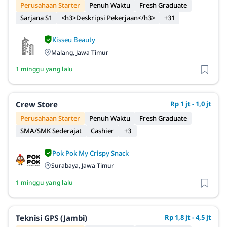
Perusahaan Starter
Penuh Waktu
Fresh Graduate
Sarjana S1
<h3>Deskripsi Pekerjaan</h3>
+31
Kisseu Beauty
Malang, Jawa Timur
1 minggu yang lalu
Crew Store
Rp 1 jt - 1,0 jt
Perusahaan Starter
Penuh Waktu
Fresh Graduate
SMA/SMK Sederajat
Cashier
+3
Pok Pok My Crispy Snack
Surabaya, Jawa Timur
1 minggu yang lalu
Teknisi GPS (Jambi)
Rp 1,8 jt - 4,5 jt