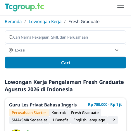
Beranda
/
Lowongan Kerja
/
Fresh Graduate
Cari
Lowongan Kerja Pengalaman Fresh Graduate
Agustus 2026 di Indonesia
Guru Les Privat Bahasa Inggris
Rp 700.000 - Rp 1 jt
Perusahaan Starter
Kontrak
Fresh Graduate
SMA/SMK Sederajat
1 Benefit
English Language
+2