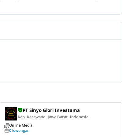
PT Sinyo Glori Investama
Kab. Karawang, Jawa Barat, Indonesia
Online Media
0 lowongan