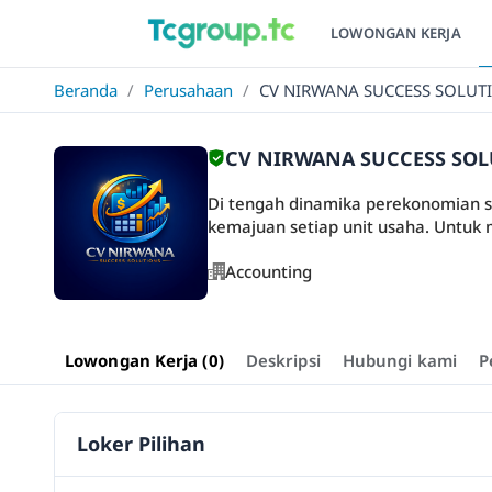
LOWONGAN KERJA
Beranda
/
Perusahaan
/
CV NIRWANA SUCCESS SOLUT
CV NIRWANA SUCCESS SO
Di tengah dinamika perekonomian sa
kemajuan setiap unit usaha. Untuk 
Accounting
Lowongan Kerja (0)
Deskripsi
Hubungi kami
P
Loker Pilihan