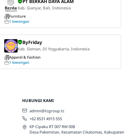
PT BERKAH DAYA ALAM
Kab. Gianyar, Bali, Indonesia
Furniture
1 lowongan
ByFriday
Kab. Sleman, DI Yogyakarta, Indonesia
Apparel & Fashion
1 lowongan
HUBUNGI KAMI
admin@tcgroup.tc
+62 8531 4915 555
KP Cipaku RT 007 RW 008
Desa Pakemitan, Kecamatan Cikatomas, Kabupaten