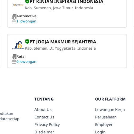
PT KINIAN INSPIRASI INDONESIA
Kab. Sumenep, Jawa Timur, Indonesia
Automotive
1 lowongan
PT JOGJA MAKMUR SEJAHTERA
Kab. Sleman, DI Yogyakarta, Indonesia
Retail
0 lowongan
TENTANG
OUR FLATFORM
About Us
Lowongan Kerja
ediakan
Contact Us
Perusahaan
date setiap
Privacy Policy
Employer
Disclaimer
Login