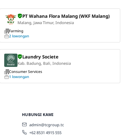
PT Wahana Flora Malang (WKF Malang)
Malang, Jawa Timur, Indonesia
Farming
2 lowongan
Laundry Societe
Kab. Badung, Bali, Indonesia
Consumer Services
1 lowongan
HUBUNGI KAMI
admin@tcgroup.tc
+62 8531 4915 555