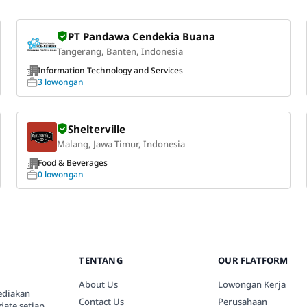
PT Pandawa Cendekia Buana
Tangerang, Banten, Indonesia
Information Technology and Services
3 lowongan
Shelterville
Malang, Jawa Timur, Indonesia
Food & Beverages
0 lowongan
TENTANG
OUR FLATFORM
About Us
Lowongan Kerja
ediakan
Contact Us
Perusahaan
date setiap