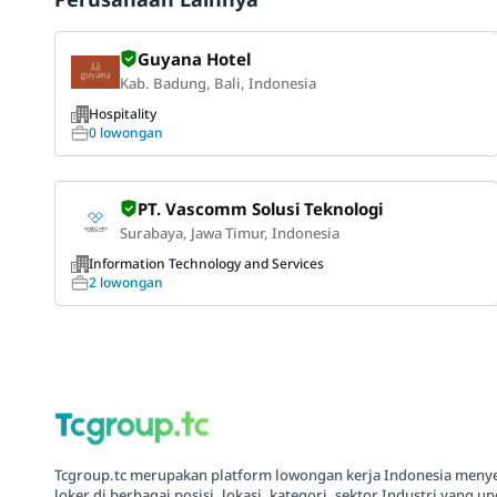
Guyana Hotel
Kab. Badung, Bali, Indonesia
Hospitality
0 lowongan
PT. Vascomm Solusi Teknologi
Surabaya, Jawa Timur, Indonesia
Information Technology and Services
2 lowongan
Tcgroup.tc merupakan platform lowongan kerja Indonesia meny
loker di berbagai posisi, lokasi, kategori, sektor Industri yang up