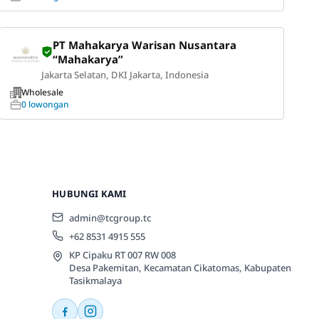
PT Mahakarya Warisan Nusantara
“Mahakarya”
Jakarta Selatan, DKI Jakarta, Indonesia
Wholesale
0 lowongan
HUBUNGI KAMI
admin@tcgroup.tc
+62 8531 4915 555
KP Cipaku RT 007 RW 008
Desa Pakemitan, Kecamatan Cikatomas, Kabupaten
Tasikmalaya