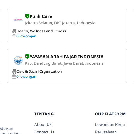
Pulih Care
Jakarta Selatan, DKI Jakarta, Indonesia
Health, Wellness and Fitness
0 lowongan
YAYASAN ARAH FAJAR INDONESIA
Kab. Bandung Barat, Jawa Barat, Indonesia
Civic & Social Organization
0 lowongan
TENTANG
OUR FLATFORM
About Us
Lowongan Kerja
ediakan
Contact Us
Perusahaan
date setiap