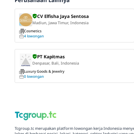
Perusahaan Lainnya
CV Elfisha Jaya Sentosa
Madiun, Jawa Timur, Indonesia
Cosmetics
4 lowongan
PT Kapitmas
Denpasar, Bali, Indonesia
Luxury Goods & Jewelry
0 lowongan
Tcgroup.tc merupakan platform lowongan kerja Indonesia meny
loker di berbagai posisi, lokasi, kategori, sektor Industri yang up