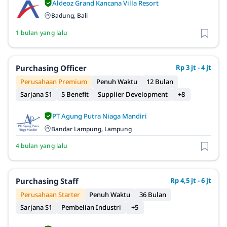
Aldeoz Grand Kancana Villa Resort
Badung, Bali
1 bulan yang lalu
Purchasing Officer
Rp 3 jt - 4 jt
Perusahaan Premium
Penuh Waktu
12 Bulan
Sarjana S1
5 Benefit
Supplier Development
+8
PT Agung Putra Niaga Mandiri
Bandar Lampung, Lampung
4 bulan yang lalu
Purchasing Staff
Rp 4,5 jt - 6 jt
Perusahaan Starter
Penuh Waktu
36 Bulan
Sarjana S1
Pembelian Industri
+5