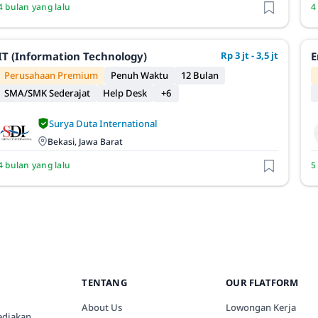
4 bulan yang lalu
4
IT (Information Technology)
Rp 3 jt - 3,5 jt
E
Perusahaan Premium
Penuh Waktu
12 Bulan
SMA/SMK Sederajat
Help Desk
+6
Surya Duta International
Bekasi, Jawa Barat
4 bulan yang lalu
5
TENTANG
OUR FLATFORM
About Us
Lowongan Kerja
ediakan