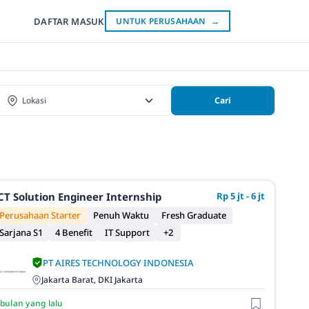
DAFTAR
MASUK
UNTUK PERUSAHAAN
→
Cari
CT Solution Engineer Internship
Rp 5 jt - 6 jt
Perusahaan Starter
Penuh Waktu
Fresh Graduate
Sarjana S1
4 Benefit
IT Support
+2
PT AIRES TECHNOLOGY INDONESIA
Jakarta Barat, DKI Jakarta
 bulan yang lalu