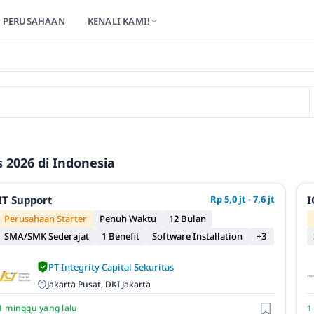
PERUSAHAAN
KENALI KAMI!
 2026 di Indonesia
IT Support
Rp 5,0 jt - 7,6 jt
I
Perusahaan Starter
Penuh Waktu
12 Bulan
SMA/SMK Sederajat
1 Benefit
Software Installation
+3
PT Integrity Capital Sekuritas
Jakarta Pusat, DKI Jakarta
1 minggu yang lalu
1