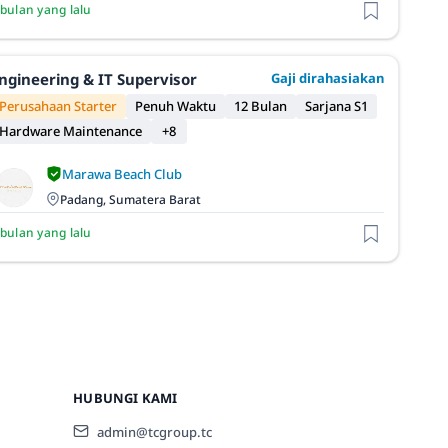
 bulan yang lalu
ngineering & IT Supervisor
Gaji dirahasiakan
Perusahaan Starter
Penuh Waktu
12 Bulan
Sarjana S1
Hardware Maintenance
+8
Marawa Beach Club
Padang, Sumatera Barat
 bulan yang lalu
HUBUNGI KAMI
admin@tcgroup.tc