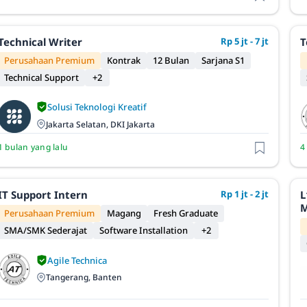
Technical Writer
Rp 5 jt - 7 jt
T
Perusahaan Premium
Kontrak
12 Bulan
Sarjana S1
Technical Support
+2
Solusi Teknologi Kreatif
Jakarta Selatan, DKI Jakarta
1 bulan yang lalu
4
IT Support Intern
Rp 1 jt - 2 jt
L
M
Perusahaan Premium
Magang
Fresh Graduate
SMA/SMK Sederajat
Software Installation
+2
Agile Technica
Tangerang, Banten