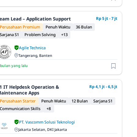
eam Lead – Application Support
Rp 5 jt - 7 jt
Perusahaan Premium
Penuh Waktu
36 Bulan
Sarjana S1
Problem Solving
+13
Agile Technica
Tangerang, Banten
 bulan yang lalu
1 IT Helpdesk Operation &
Rp 4,1 jt - 6,5 jt
aintenance Apps
Perusahaan Starter
Penuh Waktu
12 Bulan
Sarjana S1
Communication Skills
+8
PT. Vascomm Solusi Teknologi
Jakarta Selatan, DKI Jakarta