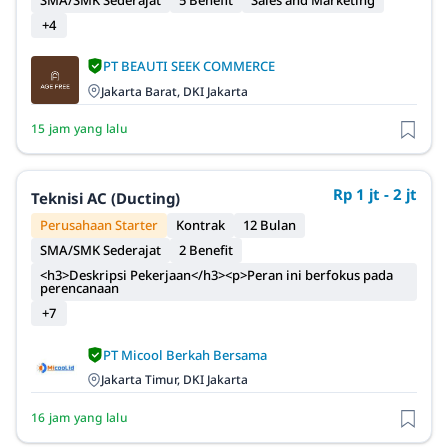
+4
PT BEAUTI SEEK COMMERCE
Jakarta Barat, DKI Jakarta
15 jam yang lalu
Rp 1 jt - 2 jt
Teknisi AC (Ducting)
Perusahaan Starter
Kontrak
12 Bulan
SMA/SMK Sederajat
2 Benefit
<h3>Deskripsi Pekerjaan</h3><p>Peran ini berfokus pada
perencanaan
+7
PT Micool Berkah Bersama
Jakarta Timur, DKI Jakarta
16 jam yang lalu