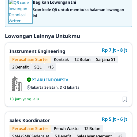
Bagikan Lowongan Ini
Scan kode QR untuk membuka halaman lowongan
ini
Lowongan Lainnya Untukmu
Rp 7 jt - 8 jt
Instrument Engineering
Perusahaan Starter
Kontrak
12 Bulan
Sarjana S1
2 Benefit
SQL
+15
PT ARU INDONESIA
Jakarta Selatan, DKI Jakarta
13 jam yang lalu
Rp 5 jt - 6 jt
Sales Koordinator
Perusahaan Starter
Penuh Waktu
12 Bulan
SMA/SMK Sederajat
5 Benefit
Sales Management
+3