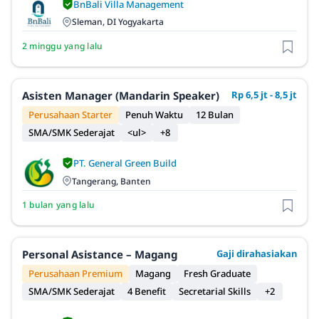
BnBali Villa Management
Sleman, DI Yogyakarta
2 minggu yang lalu
Asisten Manager (Mandarin Speaker)
Rp 6,5 jt - 8,5 jt
Perusahaan Starter
Penuh Waktu
12 Bulan
SMA/SMK Sederajat
<ul>
+8
PT. General Green Build
Tangerang, Banten
1 bulan yang lalu
Personal Asistance – Magang
Gaji dirahasiakan
Perusahaan Premium
Magang
Fresh Graduate
SMA/SMK Sederajat
4 Benefit
Secretarial Skills
+2