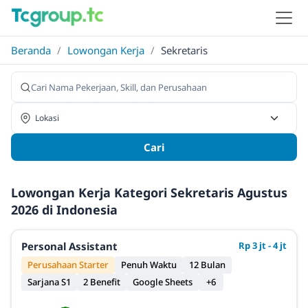
Beranda
/
Lowongan Kerja
/
Sekretaris
Cari
Lowongan Kerja Kategori Sekretaris Agustus
2026 di Indonesia
Personal Assistant
Rp 3 jt - 4 jt
Perusahaan Starter
Penuh Waktu
12 Bulan
Sarjana S1
2 Benefit
Google Sheets
+6