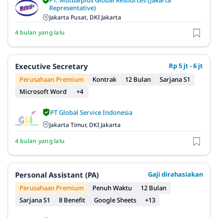
PT. Mutualplus Global Resources (Jakarta
Representative)
Jakarta Pusat, DKI Jakarta
4 bulan yang lalu
Executive Secretary
Rp 5 jt - 6 jt
Perusahaan Premium
Kontrak
12 Bulan
Sarjana S1
Microsoft Word
+4
PT Global Service Indonesia
Jakarta Timur, DKI Jakarta
4 bulan yang lalu
Personal Assistant (PA)
Gaji dirahasiakan
Perusahaan Premium
Penuh Waktu
12 Bulan
Sarjana S1
8 Benefit
Google Sheets
+13