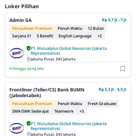
Loker Pilihan
Admin GA
Rp 5,7 jt - 7 jt
Perusahaan Premium
Penuh Waktu
12 Bulan
Sarjana S1
5 Benefit
English Language
+2
PT. Mutualplus Global Resources (Jakarta
Representative)
Jakarta Pusat, DKI Jakarta
4 minggu yang lalu
Frontliner (Teller/CS) Bank BUMN
Rp 5,3 jt - 5,5 jt
(Jabodetabek)
Perusahaan Premium
Penuh Waktu
Fresh Graduate
SMA/SMK Sederajat
Teamwork
+3
PT. Mutualplus Global Resources (Jakarta
Representative)
Jakarta Pusat, DKI Jakarta