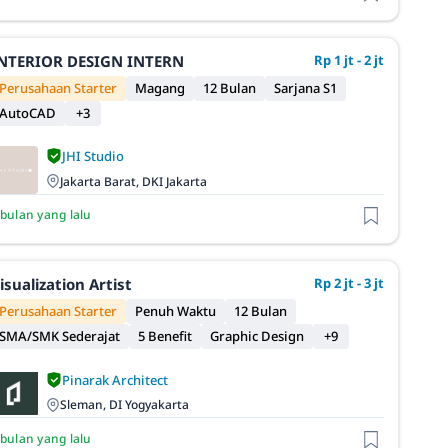
NTERIOR DESIGN INTERN
Rp 1 jt - 2 jt
Perusahaan Starter
Magang
12 Bulan
Sarjana S1
AutoCAD
+3
JHI Studio
Jakarta Barat, DKI Jakarta
 bulan yang lalu
isualization Artist
Rp 2 jt - 3 jt
Perusahaan Starter
Penuh Waktu
12 Bulan
SMA/SMK Sederajat
5 Benefit
Graphic Design
+9
Pinarak Architect
Sleman, DI Yogyakarta
 bulan yang lalu