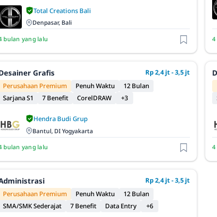
Total Creations Bali
Denpasar, Bali
4 bulan yang lalu
4
Desainer Grafis
Rp 2,4 jt - 3,5 jt
D
Perusahaan Premium
Penuh Waktu
12 Bulan
Sarjana S1
7 Benefit
CorelDRAW
+3
Hendra Budi Grup
Bantul, DI Yogyakarta
4 bulan yang lalu
4
Administrasi
Rp 2,4 jt - 3,5 jt
Perusahaan Premium
Penuh Waktu
12 Bulan
SMA/SMK Sederajat
7 Benefit
Data Entry
+6