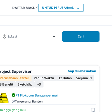
DAFTAR
MASUK
UNTUK PERUSAHAAN
→
Cari
roject Supervisor
Gaji dirahasiakan
Perusahaan Starter
Penuh Waktu
12 Bulan
Sarjana S1
3 Benefit
SketchUp
+3
PT Flokocon Bangunpermai
Tangerang, Banten
 minggu yang lalu