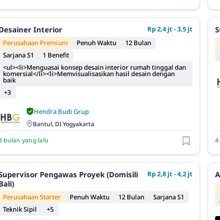
Desainer Interior
Rp 2,4 jt - 3,5 jt
S
Perusahaan Premium
Penuh Waktu
12 Bulan
Sarjana S1
1 Benefit
<ul><li>Menguasai konsep desain interior rumah tinggal dan
komersial</li><li>Memvisualisasikan hasil desain dengan
baik
+3
Hendra Budi Grup
Bantul, DI Yogyakarta
3 bulan yang lalu
4
Supervisor Pengawas Proyek (Domisili
Rp 2,8 jt - 4,2 jt
A
Bali)
Perusahaan Starter
Penuh Waktu
12 Bulan
Sarjana S1
Teknik Sipil
+5