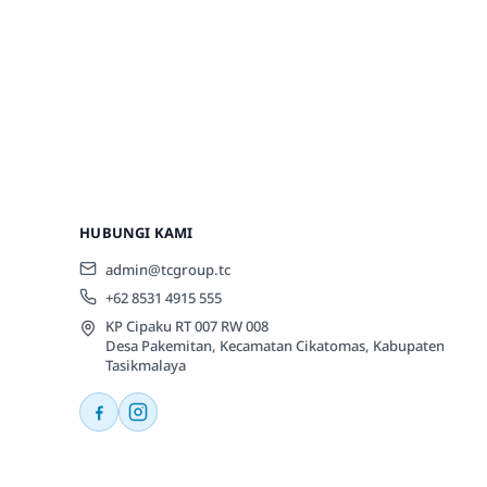
HUBUNGI KAMI
admin@tcgroup.tc
+62 8531 4915 555
KP Cipaku RT 007 RW 008
Desa Pakemitan, Kecamatan Cikatomas, Kabupaten
Tasikmalaya