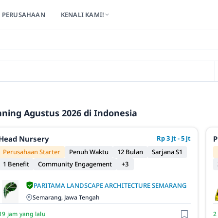
PERUSAHAAN
KENALI KAMI!
nning Agustus 2026 di Indonesia
Head Nursery
Rp 3 jt - 5 jt
P
Perusahaan Starter
Penuh Waktu
12 Bulan
Sarjana S1
1 Benefit
Community Engagement
+3
PARITAMA LANDSCAPE ARCHITECTURE SEMARANG
Semarang, Jawa Tengah
19 jam yang lalu
2