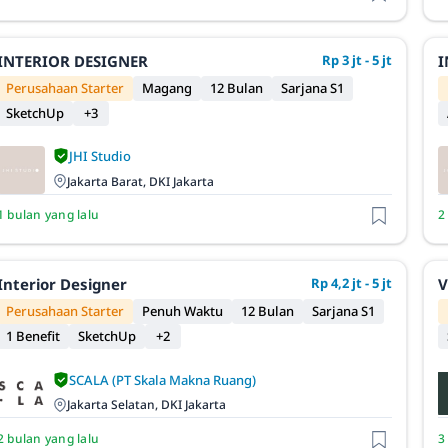
INTERIOR DESIGNER
Rp 3 jt - 5 jt
I
Perusahaan Starter
Magang
12 Bulan
Sarjana S1
SketchUp
+3
JHI Studio
Jakarta Barat, DKI Jakarta
1 bulan yang lalu
2
Interior Designer
Rp 4,2 jt - 5 jt
V
Perusahaan Starter
Penuh Waktu
12 Bulan
Sarjana S1
1 Benefit
SketchUp
+2
SCALA (PT Skala Makna Ruang)
Jakarta Selatan, DKI Jakarta
2 bulan yang lalu
3