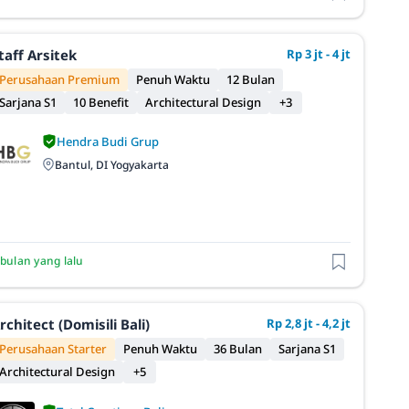
taff Arsitek
Rp 3 jt - 4 jt
Perusahaan Premium
Penuh Waktu
12 Bulan
Sarjana S1
10 Benefit
Architectural Design
+3
Hendra Budi Grup
Bantul, DI Yogyakarta
 bulan yang lalu
rchitect (Domisili Bali)
Rp 2,8 jt - 4,2 jt
Perusahaan Starter
Penuh Waktu
36 Bulan
Sarjana S1
Architectural Design
+5