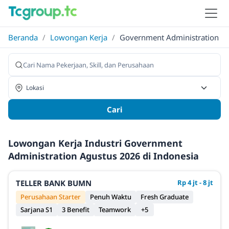
Beranda
/
Lowongan Kerja
/
Government Administration
Cari
Lowongan Kerja Industri Government
Administration Agustus 2026 di Indonesia
TELLER BANK BUMN
Rp 4 jt - 8 jt
Perusahaan Starter
Penuh Waktu
Fresh Graduate
Sarjana S1
3 Benefit
Teamwork
+5