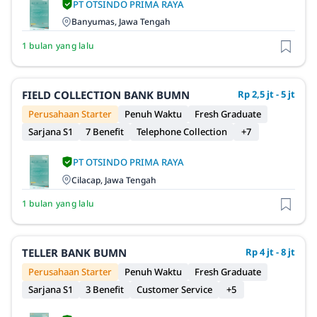
PT OTSINDO PRIMA RAYA
Banyumas, Jawa Tengah
1 bulan yang lalu
FIELD COLLECTION BANK BUMN
Rp 2,5 jt - 5 jt
Perusahaan Starter
Penuh Waktu
Fresh Graduate
Sarjana S1
7 Benefit
Telephone Collection
+7
PT OTSINDO PRIMA RAYA
Cilacap, Jawa Tengah
1 bulan yang lalu
TELLER BANK BUMN
Rp 4 jt - 8 jt
Perusahaan Starter
Penuh Waktu
Fresh Graduate
Sarjana S1
3 Benefit
Customer Service
+5