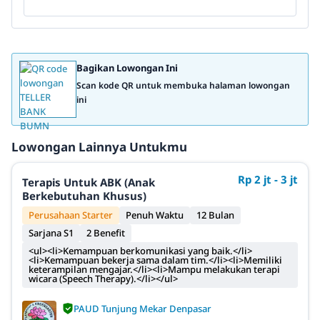
Bagikan Lowongan Ini
Scan kode QR untuk membuka halaman lowongan
ini
Lowongan Lainnya Untukmu
Rp 2 jt - 3 jt
Terapis Untuk ABK (Anak
Berkebutuhan Khusus)
Perusahaan Starter
Penuh Waktu
12 Bulan
Sarjana S1
2 Benefit
<ul><li>Kemampuan berkomunikasi yang baik.</li>
<li>Kemampuan bekerja sama dalam tim.</li><li>Memiliki
keterampilan mengajar.</li><li>Mampu melakukan terapi
wicara (Speech Therapy).</li></ul>
PAUD Tunjung Mekar Denpasar