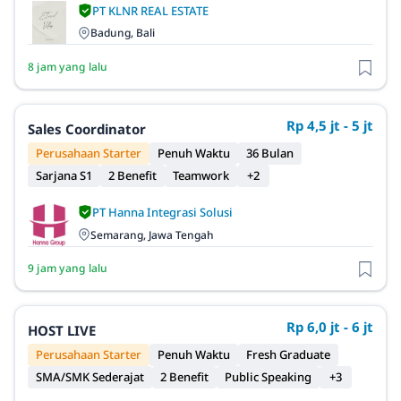
PT KLNR REAL ESTATE
Badung, Bali
8 jam yang lalu
Rp 4,5 jt - 5 jt
Sales Coordinator
Perusahaan Starter
Penuh Waktu
36 Bulan
Sarjana S1
2 Benefit
Teamwork
+2
PT Hanna Integrasi Solusi
Semarang, Jawa Tengah
9 jam yang lalu
Rp 6,0 jt - 6 jt
HOST LIVE
Perusahaan Starter
Penuh Waktu
Fresh Graduate
SMA/SMK Sederajat
2 Benefit
Public Speaking
+3