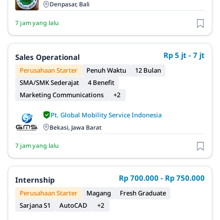
Denpasar, Bali
7 jam yang lalu
Rp 5 jt - 7 jt
Sales Operational
Perusahaan Starter
Penuh Waktu
12 Bulan
SMA/SMK Sederajat
4 Benefit
Marketing Communications
+2
Pt. Global Mobility Service Indonesia
Bekasi, Jawa Barat
7 jam yang lalu
Rp 700.000 - Rp 750.000
Internship
Perusahaan Starter
Magang
Fresh Graduate
Sarjana S1
AutoCAD
+2