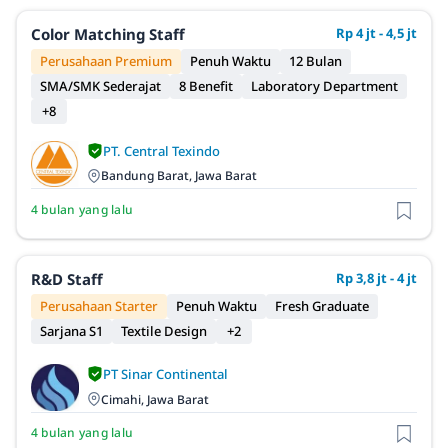
Color Matching Staff
Rp 4 jt - 4,5 jt
Perusahaan Premium
Penuh Waktu
12 Bulan
SMA/SMK Sederajat
8 Benefit
Laboratory Department
+8
PT. Central Texindo
Bandung Barat, Jawa Barat
4 bulan yang lalu
R&D Staff
Rp 3,8 jt - 4 jt
Perusahaan Starter
Penuh Waktu
Fresh Graduate
Sarjana S1
Textile Design
+2
PT Sinar Continental
Cimahi, Jawa Barat
4 bulan yang lalu