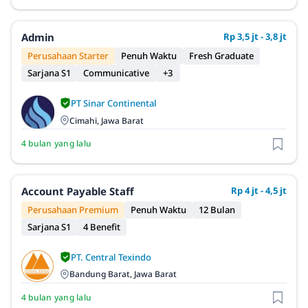
Admin
Rp 3,5 jt - 3,8 jt
Perusahaan Starter
Penuh Waktu
Fresh Graduate
Sarjana S1
Communicative
+3
PT Sinar Continental
Cimahi, Jawa Barat
4 bulan yang lalu
Account Payable Staff
Rp 4 jt - 4,5 jt
Perusahaan Premium
Penuh Waktu
12 Bulan
Sarjana S1
4 Benefit
PT. Central Texindo
Bandung Barat, Jawa Barat
4 bulan yang lalu