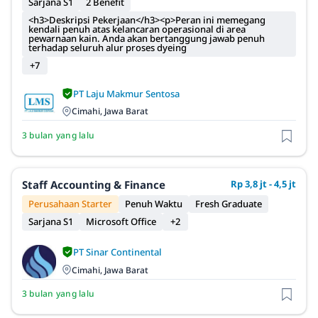
Sarjana S1
2 Benefit
<h3>Deskripsi Pekerjaan</h3><p>Peran ini memegang
kendali penuh atas kelancaran operasional di area
pewarnaan kain. Anda akan bertanggung jawab penuh
terhadap seluruh alur proses dyeing
+7
PT Laju Makmur Sentosa
Cimahi, Jawa Barat
3 bulan yang lalu
Staff Accounting & Finance
Rp 3,8 jt - 4,5 jt
Perusahaan Starter
Penuh Waktu
Fresh Graduate
Sarjana S1
Microsoft Office
+2
PT Sinar Continental
Cimahi, Jawa Barat
3 bulan yang lalu