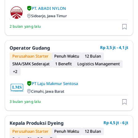
PT. ABADI NYLON
Sidoarjo, Jawa Timur
2 bulan yang lalu
Operator Gudang
Rp 3,5 jt - 4,1 jt
Perusahaan Starter
Penuh Waktu
12 Bulan
SMA/SMK Sederajat
1 Benefit
Logistics Management
+2
PT Laju Makmur Sentosa
Cimahi, Jawa Barat
3 bulan yang lalu
Kepala Produksi Dyeing
Rp 4,5 jt - 6 jt
Perusahaan Starter
Penuh Waktu
12 Bulan