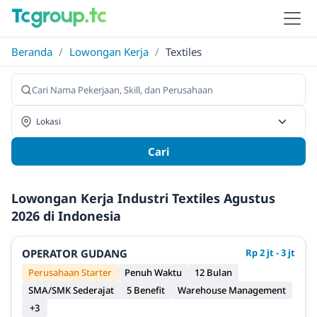
Beranda
/
Lowongan Kerja
/
Textiles
Cari
Lowongan Kerja Industri Textiles Agustus
2026 di Indonesia
OPERATOR GUDANG
Rp 2 jt - 3 jt
Perusahaan Starter
Penuh Waktu
12 Bulan
SMA/SMK Sederajat
5 Benefit
Warehouse Management
+3