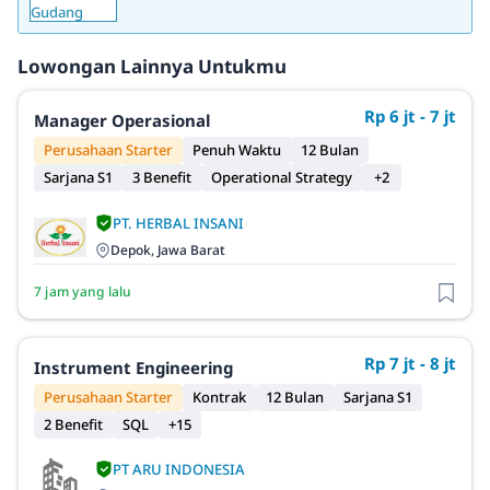
Lowongan Lainnya Untukmu
Rp 6 jt - 7 jt
Manager Operasional
Perusahaan Starter
Penuh Waktu
12 Bulan
Sarjana S1
3 Benefit
Operational Strategy
+2
PT. HERBAL INSANI
Depok, Jawa Barat
7 jam yang lalu
Rp 7 jt - 8 jt
Instrument Engineering
Perusahaan Starter
Kontrak
12 Bulan
Sarjana S1
2 Benefit
SQL
+15
PT ARU INDONESIA