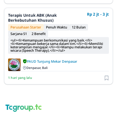
Rp 2 jt - 3 jt
Terapis Untuk ABK (Anak
Berkebutuhan Khusus)
Perusahaan Starter
Penuh Waktu
12 Bulan
Sarjana S1
2 Benefit
<ul><li>Kemampuan berkomunikasi yang baik.</li>
<li>Kemampuan bekerja sama dalam tim.</li><li>Memiliki
keterampilan mengajar.</li><li>Mampu melakukan terapi
wicara (Speech Therapy).</li></ul>
PAUD Tunjung Mekar Denpasar
Denpasar, Bali
1 hari yang lalu