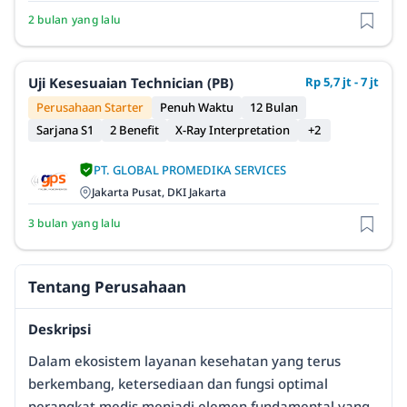
2 bulan yang lalu
Uji Kesesuaian Technician (PB)
Rp 5,7 jt - 7 jt
Perusahaan Starter
Penuh Waktu
12 Bulan
Sarjana S1
2 Benefit
X-Ray Interpretation
+2
PT. GLOBAL PROMEDIKA SERVICES
Jakarta Pusat, DKI Jakarta
3 bulan yang lalu
Tentang Perusahaan
Deskripsi
Dalam ekosistem layanan kesehatan yang terus
berkembang, ketersediaan dan fungsi optimal
perangkat medis menjadi elemen fundamental yang