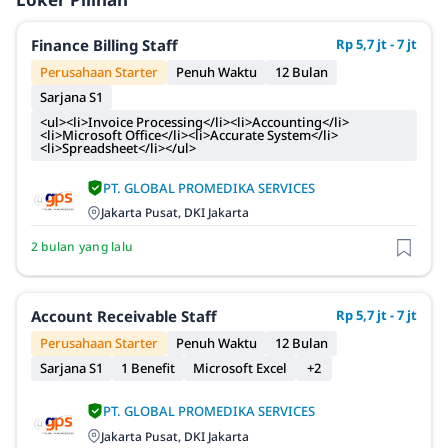
Finance Billing Staff
Rp 5,7 jt - 7 jt
Perusahaan Starter
Penuh Waktu
12 Bulan
Sarjana S1
<ul><li>Invoice Processing</li><li>Accounting</li>
<li>Microsoft Office</li><li>Accurate System</li>
<li>Spreadsheet</li></ul>
PT. GLOBAL PROMEDIKA SERVICES
Jakarta Pusat, DKI Jakarta
2 bulan yang lalu
Account Receivable Staff
Rp 5,7 jt - 7 jt
Perusahaan Starter
Penuh Waktu
12 Bulan
Sarjana S1
1 Benefit
Microsoft Excel
+2
PT. GLOBAL PROMEDIKA SERVICES
Jakarta Pusat, DKI Jakarta