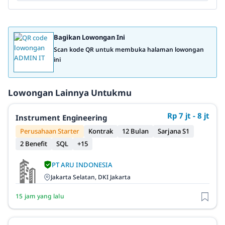
Bagikan Lowongan Ini
Scan kode QR untuk membuka halaman lowongan
ini
Lowongan Lainnya Untukmu
Rp 7 jt - 8 jt
Instrument Engineering
Perusahaan Starter
Kontrak
12 Bulan
Sarjana S1
2 Benefit
SQL
+15
PT ARU INDONESIA
Jakarta Selatan, DKI Jakarta
15 jam yang lalu