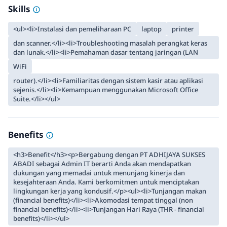
Skills
<ul><li>Instalasi dan pemeliharaan PC
laptop
printer
dan scanner.</li><li>Troubleshooting masalah perangkat keras
dan lunak.</li><li>Pemahaman dasar tentang jaringan (LAN
WiFi
router).</li><li>Familiaritas dengan sistem kasir atau aplikasi
sejenis.</li><li>Kemampuan menggunakan Microsoft Office
Suite.</li></ul>
Benefits
<h3>Benefit</h3><p>Bergabung dengan PT ADHIJAYA SUKSES
ABADI sebagai Admin IT berarti Anda akan mendapatkan
dukungan yang memadai untuk menunjang kinerja dan
kesejahteraan Anda. Kami berkomitmen untuk menciptakan
lingkungan kerja yang kondusif.</p><ul><li>Tunjangan makan
(financial benefits)</li><li>Akomodasi tempat tinggal (non
financial benefits)</li><li>Tunjangan Hari Raya (THR - financial
benefits)</li></ul>