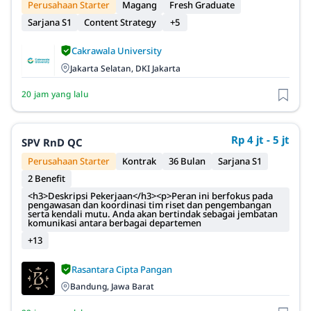
Perusahaan Starter
Magang
Fresh Graduate
Sarjana S1
Content Strategy
+5
Cakrawala University
Jakarta Selatan, DKI Jakarta
20 jam yang lalu
Rp 4 jt - 5 jt
SPV RnD QC
Perusahaan Starter
Kontrak
36 Bulan
Sarjana S1
2 Benefit
<h3>Deskripsi Pekerjaan</h3><p>Peran ini berfokus pada
pengawasan dan koordinasi tim riset dan pengembangan
serta kendali mutu. Anda akan bertindak sebagai jembatan
komunikasi antara berbagai departemen
+13
Rasantara Cipta Pangan
Bandung, Jawa Barat