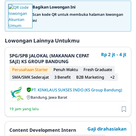
Bagikan Lowongan Ini
Scan kode QR untuk membuka halaman lowongan
ini
Lowongan Lainnya Untukmu
Rp 2 jt - 4 jt
SPG/SPB JALOKAL (MAKANAN CEPAT
SAJI) KS GROUP BANDUNG
Perusahaan Starter
Penuh Waktu
Fresh Graduate
SMA/SMK Sederajat
3 Benefit
B2B Marketing
+2
PT. KINKLAUS SUKSES INDO (KS Group Bandung)
Bandung, Jawa Barat
19 jam yang lalu
Gaji dirahasiakan
Content Development Intern