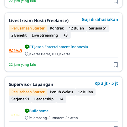
22 jam yang lalu
Gaji dirahasiakan
Livestream Host (Freelance)
Perusahaan Starter
Kontrak
12 Bulan
Sarjana S1
2 Benefit
Live Streaming
+3
PT Jason Entertainment Indonesia
Jakarta Barat, DKI Jakarta
22 jam yang lalu
Rp 3 jt - 5 jt
Supervisor Lapangan
Perusahaan Starter
Penuh Waktu
12 Bulan
Sarjana S1
Leadership
+4
Buildhome
Palembang, Sumatera Selatan