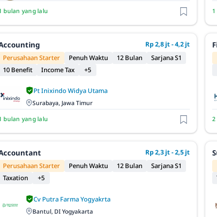
1 bulan yang lalu
1
Accounting
Rp 2,8 jt - 4,2 jt
F
Perusahaan Starter
Penuh Waktu
12 Bulan
Sarjana S1
10 Benefit
Income Tax
+5
Pt Inixindo Widya Utama
Surabaya, Jawa Timur
1 bulan yang lalu
2
Accountant
Rp 2,3 jt - 2,5 jt
S
Perusahaan Starter
Penuh Waktu
12 Bulan
Sarjana S1
Taxation
+5
Cv Putra Farma Yogyakrta
Bantul, DI Yogyakarta