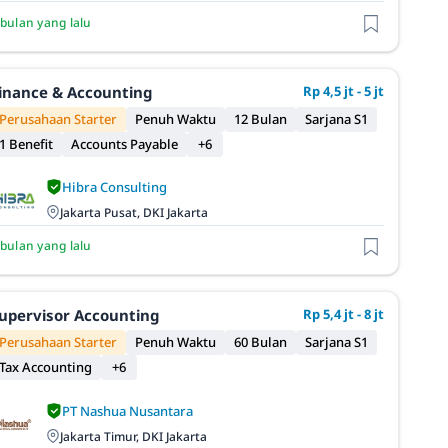
 bulan yang lalu
inance & Accounting
Rp 4,5 jt - 5 jt
Perusahaan Starter
Penuh Waktu
12 Bulan
Sarjana S1
1 Benefit
Accounts Payable
+6
Hibra Consulting
Jakarta Pusat, DKI Jakarta
 bulan yang lalu
upervisor Accounting
Rp 5,4 jt - 8 jt
Perusahaan Starter
Penuh Waktu
60 Bulan
Sarjana S1
Tax Accounting
+6
PT Nashua Nusantara
Jakarta Timur, DKI Jakarta