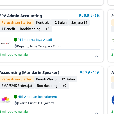
SPV Admin Accounting
Rp 5,5 jt - 6 jt
S
Perusahaan Starter
Kontrak
12 Bulan
Sarjana S1
1 Benefit
Bookkeeping
+3
PT Importa Jaya Abadi
Kupang, Nusa Tenggara Timur
1 minggu yang lalu
2
Accounting (Mandarin Speaker)
Rp 7 jt - 10 jt
A
Perusahaan Starter
Penuh Waktu
12 Bulan
SMA/SMK Sederajat
Bookkeeping
+9
HRI Andalan Recruitment
Jakarta Pusat, DKI Jakarta
2 minggu yang lalu
2