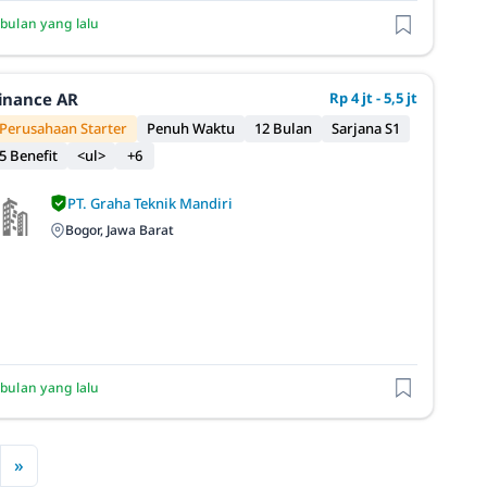
 bulan yang lalu
inance AR
Rp 4 jt - 5,5 jt
Perusahaan Starter
Penuh Waktu
12 Bulan
Sarjana S1
5 Benefit
<ul>
+6
PT. Graha Teknik Mandiri
Bogor, Jawa Barat
 bulan yang lalu
»