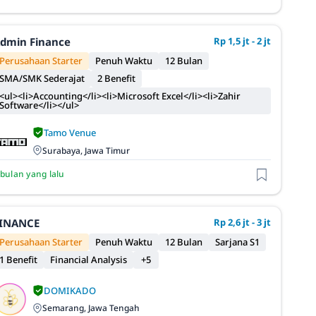
dmin Finance
Rp 1,5 jt - 2 jt
Perusahaan Starter
Penuh Waktu
12 Bulan
SMA/SMK Sederajat
2 Benefit
<ul><li>Accounting</li><li>Microsoft Excel</li><li>Zahir
Software</li></ul>
Tamo Venue
Surabaya, Jawa Timur
 bulan yang lalu
INANCE
Rp 2,6 jt - 3 jt
Perusahaan Starter
Penuh Waktu
12 Bulan
Sarjana S1
1 Benefit
Financial Analysis
+5
DOMIKADO
Semarang, Jawa Tengah