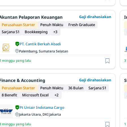
Akuntan Pelaporan Keuangan
Gaji dirahasiakan
I
Perusahaan Starter
Penuh Waktu
Fresh Graduate
Sarjana S1
Bookkeeping
+3
PT. Cantik Berkah Abadi
Palembang, Sumatera Selatan
2 minggu yang lalu
3
Finance & Accounting
Gaji dirahasiakan
S
Perusahaan Starter
Penuh Waktu
36 Bulan
Sarjana S1
8 Benefit
Microsoft Excel
+2
Pt Uniair Indotama Cargo
Jakarta Utara, DKI Jakarta
3 minggu yang lalu
1