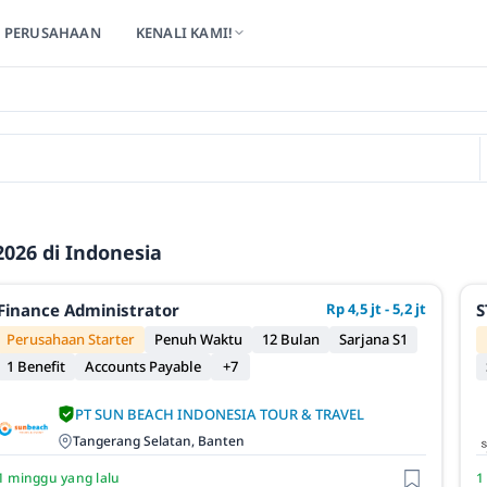
PERUSAHAAN
KENALI KAMI!
026 di Indonesia
Finance Administrator
Rp 4,5 jt - 5,2 jt
S
Perusahaan Starter
Penuh Waktu
12 Bulan
Sarjana S1
1 Benefit
Accounts Payable
+7
PT SUN BEACH INDONESIA TOUR & TRAVEL
Tangerang Selatan, Banten
1 minggu yang lalu
1