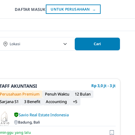
DAFTAR
MASUK
UNTUK PERUSAHAAN
→
Cari
TAFF AKUNTANSI
Rp 3,0 jt - 3 jt
Perusahaan Premium
Penuh Waktu
12 Bulan
Sarjana S1
3 Benefit
Accounting
+5
Savio Real Estate Indonesia
Badung, Bali
 minggu yang lalu