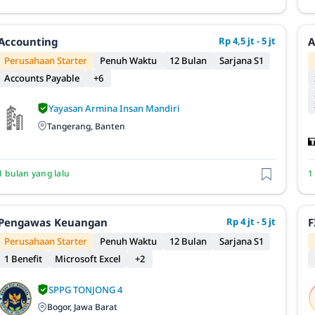
Accounting
Rp 4,5 jt - 5 jt
A
Perusahaan Starter
Penuh Waktu
12 Bulan
Sarjana S1
Accounts Payable
+6
Yayasan Armina Insan Mandiri
Tangerang, Banten
1 bulan yang lalu
1
Pengawas Keuangan
Rp 4 jt - 5 jt
F
Perusahaan Starter
Penuh Waktu
12 Bulan
Sarjana S1
1 Benefit
Microsoft Excel
+2
SPPG TONJONG 4
Bogor, Jawa Barat