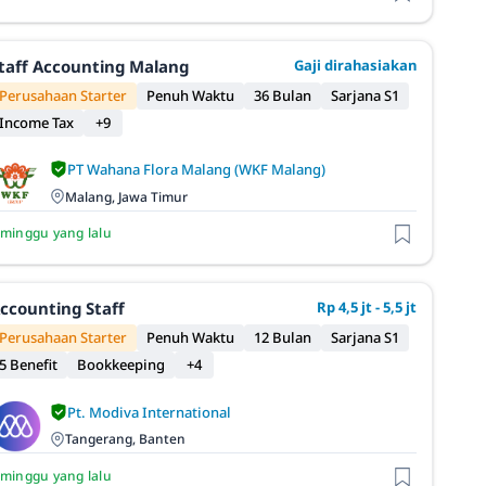
taff Accounting Malang
Gaji dirahasiakan
Perusahaan Starter
Penuh Waktu
36 Bulan
Sarjana S1
Income Tax
+9
PT Wahana Flora Malang (WKF Malang)
Malang, Jawa Timur
 minggu yang lalu
ccounting Staff
Rp 4,5 jt - 5,5 jt
Perusahaan Starter
Penuh Waktu
12 Bulan
Sarjana S1
5 Benefit
Bookkeeping
+4
Pt. Modiva International
Tangerang, Banten
 minggu yang lalu