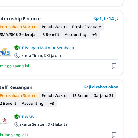
nternship Finance
Rp 1 jt - 1,5 jt
Perusahaan Starter
Penuh Waktu
Fresh Graduate
SMA/SMK Sederajat
3 Benefit
Accounting
+5
PT Pangan Makmur Sembada
Jakarta Timur, DKI Jakarta
 minggu yang lalu
taff Keuangan
Gaji dirahasiakan
Perusahaan Starter
Penuh Waktu
12 Bulan
Sarjana S1
2 Benefit
Accounting
+8
PT WBB
Jakarta Selatan, DKI Jakarta
 bulan yang lalu