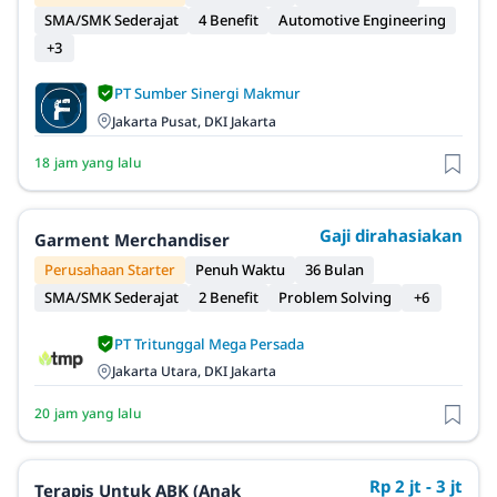
SMA/SMK Sederajat
4 Benefit
Automotive Engineering
+3
PT Sumber Sinergi Makmur
Jakarta Pusat, DKI Jakarta
18 jam yang lalu
Gaji dirahasiakan
Garment Merchandiser
Perusahaan Starter
Penuh Waktu
36 Bulan
SMA/SMK Sederajat
2 Benefit
Problem Solving
+6
PT Tritunggal Mega Persada
Jakarta Utara, DKI Jakarta
20 jam yang lalu
Rp 2 jt - 3 jt
Terapis Untuk ABK (Anak