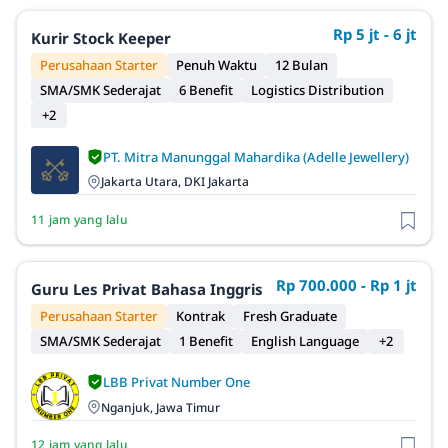
Rp 5 jt - 6 jt
Kurir Stock Keeper
Perusahaan Starter
Penuh Waktu
12 Bulan
SMA/SMK Sederajat
6 Benefit
Logistics Distribution
+2
PT. Mitra Manunggal Mahardika (Adelle Jewellery)
Jakarta Utara, DKI Jakarta
11 jam yang lalu
Rp 700.000 - Rp 1 jt
Guru Les Privat Bahasa Inggris
Perusahaan Starter
Kontrak
Fresh Graduate
SMA/SMK Sederajat
1 Benefit
English Language
+2
LBB Privat Number One
Nganjuk, Jawa Timur
12 jam yang lalu