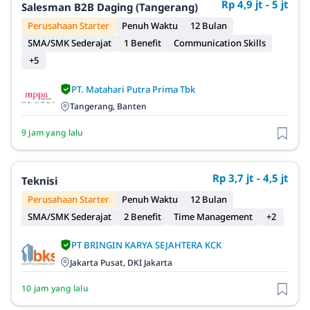
Rp 4,9 jt - 5 jt
Salesman B2B Daging (Tangerang)
Perusahaan Starter
Penuh Waktu
12 Bulan
SMA/SMK Sederajat
1 Benefit
Communication Skills
+5
PT. Matahari Putra Prima Tbk
Tangerang, Banten
9 jam yang lalu
Rp 3,7 jt - 4,5 jt
Teknisi
Perusahaan Starter
Penuh Waktu
12 Bulan
SMA/SMK Sederajat
2 Benefit
Time Management
+2
PT BRINGIN KARYA SEJAHTERA KCK
Jakarta Pusat, DKI Jakarta
10 jam yang lalu