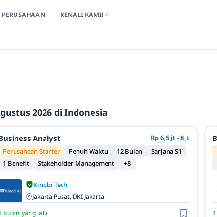
PERUSAHAAN
KENALI KAMI!
gustus 2026 di Indonesia
Business Analyst
Rp 6,5 jt - 8 jt
B
Perusahaan Starter
Penuh Waktu
12 Bulan
Sarjana S1
1 Benefit
Stakeholder Management
+8
Kinobi Tech
Jakarta Pusat, DKI Jakarta
1 bulan yang lalu
3