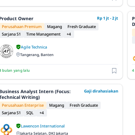
Product Owner
Rp 1 jt - 2 jt
P
D
Perusahaan Premium
Magang
Fresh Graduate
Sarjana S1
Time Management
+4
Agile Technica
Tangerang, Banten
4 bulan yang lalu
4
Business Analyst Intern (Focus:
Gaji dirahasiakan
Technical Writing)
Perusahaan Enterprise
Magang
Fresh Graduate
Sarjana S1
SQL
+4
Lawencon International
Jakarta Selatan, DKI Jakarta