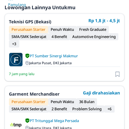
Lowongan Lainnya Untukmu
Rp 1,8 jt - 4,5 jt
Teknisi GPS (Bekasi)
Perusahaan Starter
Penuh Waktu
Fresh Graduate
SMA/SMK Sederajat
4 Benefit
Automotive Engineering
+3
PT Sumber Sinergi Makmur
Jakarta Pusat, DKI Jakarta
7 jam yang lalu
Gaji dirahasiakan
Garment Merchandiser
Perusahaan Starter
Penuh Waktu
36 Bulan
SMA/SMK Sederajat
2 Benefit
Problem Solving
+6
PT Tritunggal Mega Persada
Jakarta Utara, DKI Jakarta