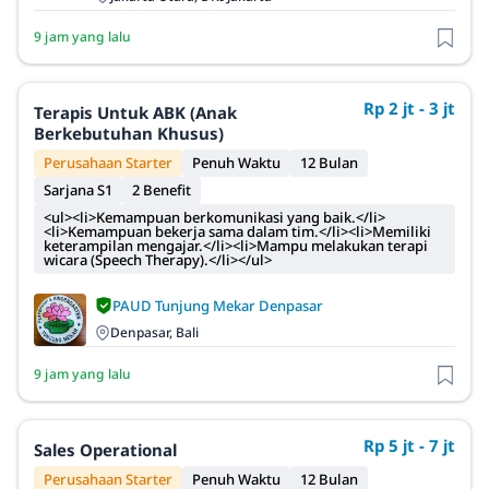
9 jam yang lalu
Rp 2 jt - 3 jt
Terapis Untuk ABK (Anak
Berkebutuhan Khusus)
Perusahaan Starter
Penuh Waktu
12 Bulan
Sarjana S1
2 Benefit
<ul><li>Kemampuan berkomunikasi yang baik.</li>
<li>Kemampuan bekerja sama dalam tim.</li><li>Memiliki
keterampilan mengajar.</li><li>Mampu melakukan terapi
wicara (Speech Therapy).</li></ul>
PAUD Tunjung Mekar Denpasar
Denpasar, Bali
9 jam yang lalu
Rp 5 jt - 7 jt
Sales Operational
Perusahaan Starter
Penuh Waktu
12 Bulan