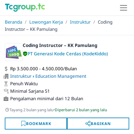
Beranda
/
Lowongan Kerja
/
Instruktur
/
Coding
Instructor – KK Pamulang
Coding Instructor – KK Pamulang
PT Generasi Kode Cerdas (KodeKiddo)
Rp 3.500.000 - 4.500.000/Bulan
Instruktur
›
Education Management
Penuh Waktu
Minimal Sarjana S1
Pengalaman minimal dari 12 Bulan
·
Tayang 2 bulan yang lalu
Diperbarui 2 bulan yang lalu
BOOKMARK
BAGIKAN