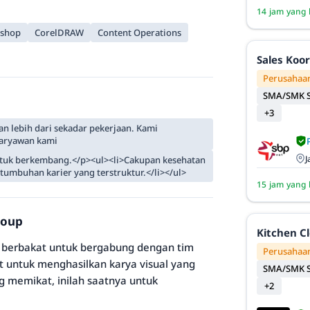
14 jam yang 
oshop
CorelDRAW
Content Operations
Sales Koo
Perusahaan
SMA/SMK S
+3
 lebih dari sekadar pekerjaan. Kami
karyawan kami
J
uk berkembang.</p><ul><li>Cakupan kesehatan
tumbuhan karier yang terstruktur.</li></ul>
15 jam yang 
roup
Kitchen C
n berbakat untuk bergabung dengan tim
Perusahaan
at untuk menghasilkan karya visual yang
SMA/SMK S
 memikat, inilah saatnya untuk
+2