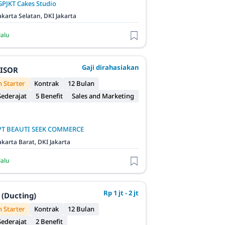
GPJKT Cakes Studio
akarta Selatan, DKI Jakarta
lalu
Gaji dirahasiakan
VISOR
 Starter
Kontrak
12 Bulan
ederajat
5 Benefit
Sales and Marketing
PT BEAUTI SEEK COMMERCE
akarta Barat, DKI Jakarta
lalu
Rp 1 jt - 2 jt
 (Ducting)
 Starter
Kontrak
12 Bulan
ederajat
2 Benefit