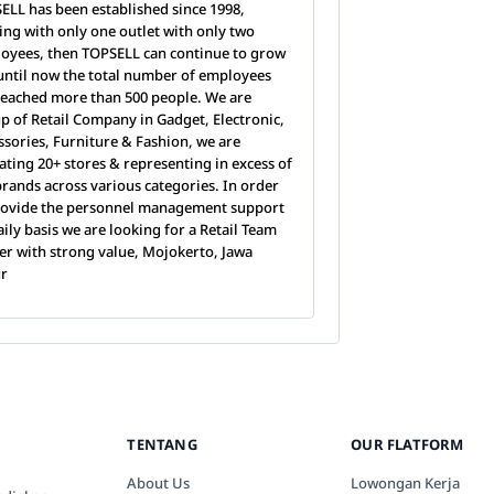
ELL has been established since 1998,
ting with only one outlet with only two
oyees, then TOPSELL can continue to grow
until now the total number of employees
reached more than 500 people. We are
p of Retail Company in Gadget, Electronic,
ssories, Furniture & Fashion, we are
ating 20+ stores & representing in excess of
brands across various categories. In order
rovide the personnel management support
aily basis we are looking for a Retail Team
er with strong value, Mojokerto, Jawa
ur
TENTANG
OUR FLATFORM
About Us
Lowongan Kerja