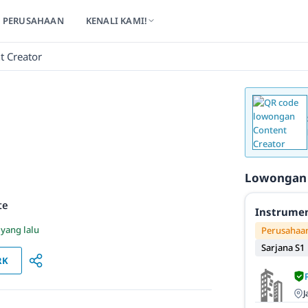
PERUSAHAAN
KENALI KAMI!
t Creator
Lowongan
te
Instrumen
 yang lalu
Perusahaan
Sarjana S1
RK
J