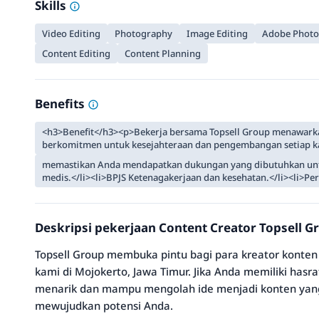
Skills
Video Editing
Photography
Image Editing
Adobe Phot
Content Editing
Content Planning
Benefits
<h3>Benefit</h3><p>Bekerja bersama Topsell Group menawarkan
berkomitmen untuk kesejahteraan dan pengembangan setiap 
memastikan Anda mendapatkan dukungan yang dibutuhkan unt
medis.</li><li>BPJS Ketenagakerjaan dan kesehatan.</li><li>Per
Deskripsi pekerjaan Content Creator Topsell G
Topsell Group membuka pintu bagi para kreator konte
kami di Mojokerto, Jawa Timur. Jika Anda memiliki hasr
menarik dan mampu mengolah ide menjadi konten yang
mewujudkan potensi Anda.