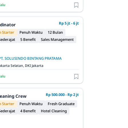
lalu
Rp 5 jt - 6 jt
rdinator
 Starter
Penuh Waktu
12 Bulan
ederajat
5 Benefit
Sales Management
PT. SOLUSINDO BINTANG PRATAMA
akarta Selatan, DKI Jakarta
lalu
Rp 500.000 - Rp 2 jt
leaning Crew
 Starter
Penuh Waktu
Fresh Graduate
ederajat
4 Benefit
Hotel Cleaning