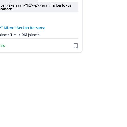
psi Pekerjaan</h3><p>Peran ini berfokus
ncanaan
PT Micool Berkah Bersama
akarta Timur, DKI Jakarta
lalu