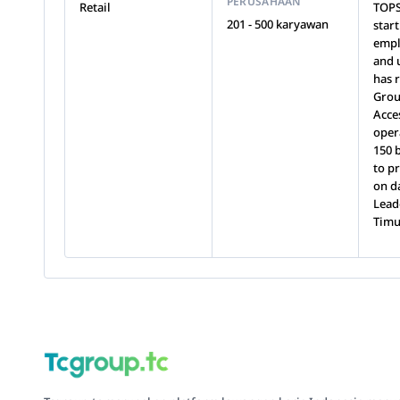
PERUSAHAAN
Retail
TOPS
201 - 500 karyawan
star
empl
and 
has 
Grou
Acce
oper
150 
to p
on d
Lead
Tim