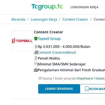
LOWONGAN KERJA
Beranda
/
Lowongan Kerja
/
Content Creator
/
Conten
Content Creator
Topsell Group
Rp 3.031.000 - 4.000.000/Bulan
Content Creator
›
Retail
Penuh Waktu
Minimal SMA/SMK Sederajat
Pengalaman minimal dari Fresh Gradua
Tayang 1 bulan yang lalu
·
Diperbarui 1 bulan
LAMAR SEKARANG
BOOKMA