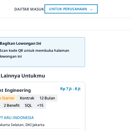
DAFTAR
MASUK
UNTUK PERUSAHAAN
→
Bagikan Lowongan Ini
Scan kode QR untuk membuka halaman
lowongan ini
 Lainnya Untukmu
Rp 7 jt - 8 jt
t Engineering
 Starter
Kontrak
12 Bulan
2 Benefit
SQL
+15
PT ARU INDONESIA
akarta Selatan, DKI Jakarta