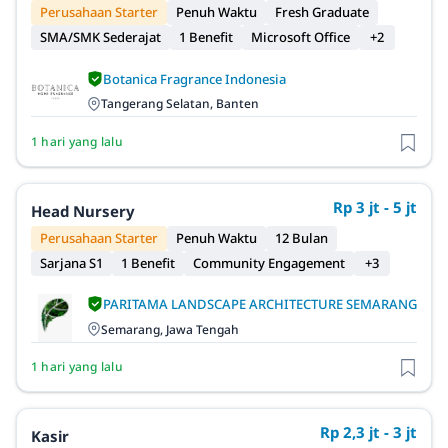
Perusahaan Starter
Penuh Waktu
Fresh Graduate
SMA/SMK Sederajat
1 Benefit
Microsoft Office
+2
Botanica Fragrance Indonesia
Tangerang Selatan, Banten
1 hari yang lalu
Rp 3 jt - 5 jt
Head Nursery
Perusahaan Starter
Penuh Waktu
12 Bulan
Sarjana S1
1 Benefit
Community Engagement
+3
PARITAMA LANDSCAPE ARCHITECTURE SEMARANG
Semarang, Jawa Tengah
1 hari yang lalu
Rp 2,3 jt - 3 jt
Kasir