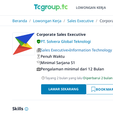
LOWONGAN KERJA
Beranda
/
Lowongan Kerja
/
Sales Executive
/
Corpora
Corporate Sales Executive
PT. Solvera Global Teknologi
Sales Executive
›
Information Technology 
Penuh Waktu
Minimal Sarjana S1
Pengalaman minimal dari 12 Bulan
Tayang 2 bulan yang lalu
·
Diperbarui 2 bulan
LAMAR SEKARANG
BOOKMA
Skills