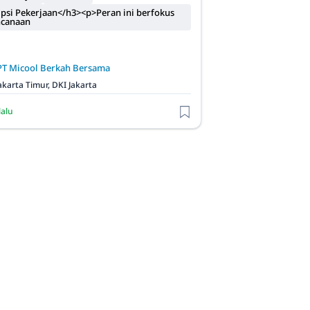
psi Pekerjaan</h3><p>Peran ini berfokus
ncanaan
PT Micool Berkah Bersama
akarta Timur, DKI Jakarta
lalu