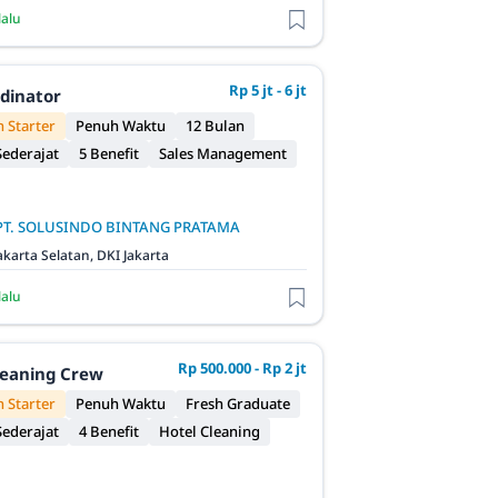
lalu
Rp 5 jt - 6 jt
rdinator
 Starter
Penuh Waktu
12 Bulan
ederajat
5 Benefit
Sales Management
PT. SOLUSINDO BINTANG PRATAMA
akarta Selatan, DKI Jakarta
lalu
Rp 500.000 - Rp 2 jt
leaning Crew
 Starter
Penuh Waktu
Fresh Graduate
ederajat
4 Benefit
Hotel Cleaning