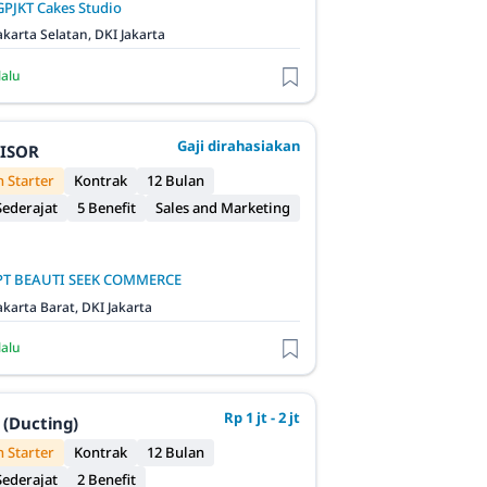
GPJKT Cakes Studio
akarta Selatan, DKI Jakarta
lalu
Gaji dirahasiakan
VISOR
 Starter
Kontrak
12 Bulan
ederajat
5 Benefit
Sales and Marketing
PT BEAUTI SEEK COMMERCE
akarta Barat, DKI Jakarta
lalu
Rp 1 jt - 2 jt
 (Ducting)
 Starter
Kontrak
12 Bulan
ederajat
2 Benefit