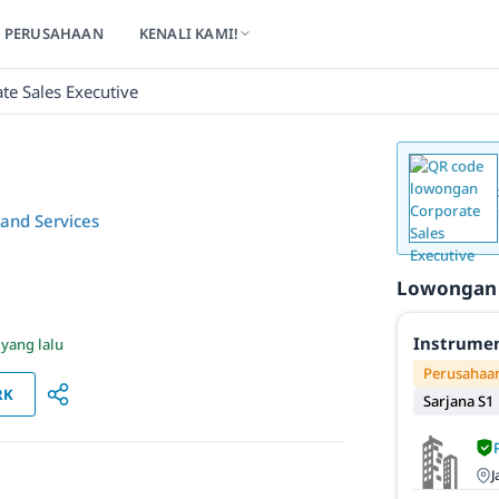
PERUSAHAAN
KENALI KAMI!
te Sales Executive
and Services
Lowongan
Instrumen
 yang lalu
Perusahaan
RK
Sarjana S1
J