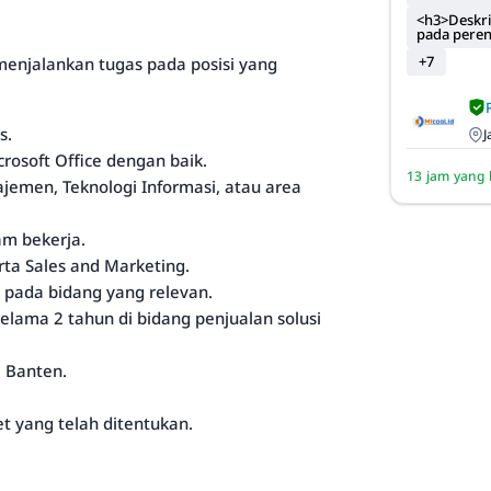
<h3>Deskri
pada pere
+7
menjalankan tugas pada posisi yang
s.
J
osoft Office dengan baik.
13 jam yang 
ajemen, Teknologi Informasi, atau area
lam bekerja.
ta Sales and Marketing.
 pada bidang yang relevan.
lama 2 tahun di bidang penjualan solusi
, Banten.
.
 yang telah ditentukan.