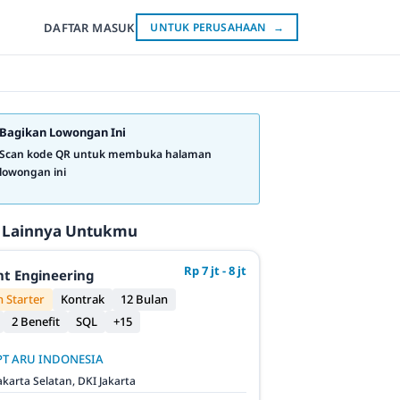
DAFTAR
MASUK
UNTUK PERUSAHAAN
→
Bagikan Lowongan Ini
Scan kode QR untuk membuka halaman
lowongan ini
 Lainnya Untukmu
Rp 7 jt - 8 jt
t Engineering
 Starter
Kontrak
12 Bulan
2 Benefit
SQL
+15
PT ARU INDONESIA
akarta Selatan, DKI Jakarta