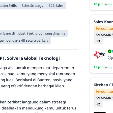
10 jam yang 
tion Skills
Sales Strategy
B2B Sales
Sales Koo
Perusahaan
mbang di industri teknologi yang dinamis
SMA/SMK S
gembangan skill secara berkala
+3
PT. Solvera Global Teknologi
J
tenaga ahli untuk memperkuat departemen
11 jam yang 
 cocok bagi kamu yang menyukai tantangan
ng luas. Berlokasi di Banten, posisi yang
Kitchen C
yang efektif dengan berbagai klien
Perusahaan
SMA/SMK S
kan terlibat langsung dalam strategi
+2
g disediakan mendukung kamu untuk terus