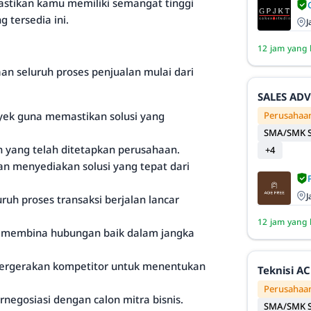
tikan kamu memiliki semangat tinggi
 tersedia ini.
J
12 jam yang 
an seluruh proses penjualan mulai dari
SALES AD
Perusahaan
oyek guna memastikan solusi yang
SMA/SMK S
 yang telah ditetapkan perusahaan.
+4
n menyediakan solusi yang tepat dari
J
h proses transaksi berjalan lancar
12 jam yang 
an membina hubungan baik dalam jangka
pergerakan kompetitor untuk menentukan
Teknisi AC
Perusahaan
negosiasi dengan calon mitra bisnis.
SMA/SMK S