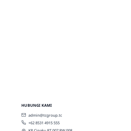
HUBUNGI KAMI
admin@tcgroup.tc
+62 8531 4915 555
KP Cipaku RT 007 RW 008