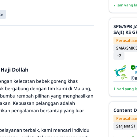
7 jam yang l
ce
SPG/SPB 
SAJI) KS
Perusahaan
SMA/SMK S
+2
Haji Dollah
B
dengan kelezatan bebek goreng khas
k bergabung dengan tim kami di Malang,
1 hari yang l
 bumbu rempah pilihan yang menghasilkan
pakan. Kepuasan pelanggan adalah
Content D
rikan pengalaman bersantap yang luar
Perusahaan
Sarjana S1
ayanan terbaik, kami mencari individu