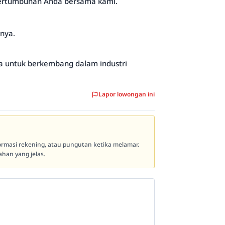
pertumbuhan Anda bersama kami.
nnya.
nda untuk berkembang dalam industri
Lapor lowongan ini
formasi rekening, atau pungutan ketika melamar.
han yang jelas.