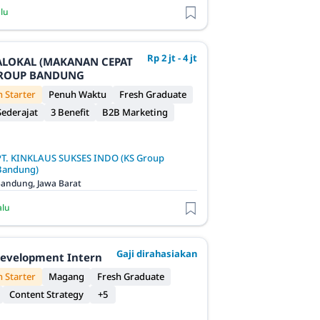
alu
Rp 2 jt - 4 jt
JALOKAL (MAKANAN CEPAT
 GROUP BANDUNG
 Starter
Penuh Waktu
Fresh Graduate
ederajat
3 Benefit
B2B Marketing
PT. KINKLAUS SUKSES INDO (KS Group
Bandung)
andung, Jawa Barat
alu
Gaji dirahasiakan
evelopment Intern
 Starter
Magang
Fresh Graduate
Content Strategy
+5