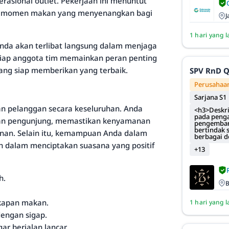
rasional outlet. Pekerjaan ini menuntut
an momen makan yang menyenangkan bagi
J
1 hari yang l
Anda akan terlibat langsung dalam menjaga
etiap anggota tim memainkan peran penting
ang siap memberikan yang terbaik.
SPV RnD 
Perusahaan
Sarjana S1
n pelanggan secara keseluruhan. Anda
<h3>Deskri
pada penga
gan pengunjung, memastikan kenyamanan
pengembang
bertindak 
anan. Selain itu, kemampuan Anda dalam
berbagai 
 dalam menciptakan suasana yang positif
+13
h.
B
kapan makan.
1 hari yang l
engan sigap.
r berjalan lancar.