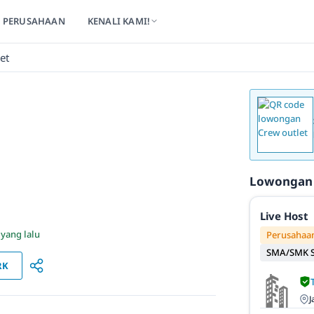
PERUSAHAAN
KENALI KAMI!
et
Lowongan
Live Host
 yang lalu
Perusahaan
SMA/SMK S
RK
J