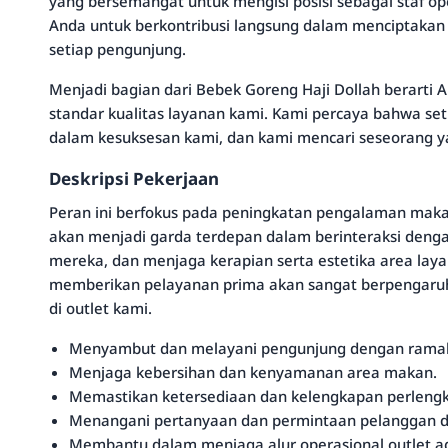
yang bersemangat untuk mengisi posisi sebagai staf ope
Anda untuk berkontribusi langsung dalam menciptak
setiap pengunjung.
Menjadi bagian dari Bebek Goreng Haji Dollah berarti 
standar kualitas layanan kami. Kami percaya bahwa s
dalam kesuksesan kami, dan kami mencari seseorang y
Deskripsi Pekerjaan
Peran ini berfokus pada peningkatan pengalaman maka
akan menjadi garda terdepan dalam berinteraksi den
mereka, dan menjaga kerapian serta estetika area lay
memberikan pelayanan prima akan sangat berpengaruh
di outlet kami.
Menyambut dan melayani pengunjung dengan rama
Menjaga kebersihan dan kenyamanan area makan.
Memastikan ketersediaan dan kelengkapan perleng
Menangani pertanyaan dan permintaan pelanggan d
Membantu dalam menjaga alur operasional outlet aga