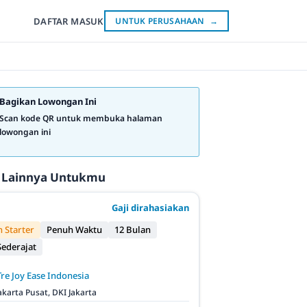
DAFTAR
MASUK
UNTUK PERUSAHAAN
→
Bagikan Lowongan Ini
Scan kode QR untuk membuka halaman
lowongan ini
 Lainnya Untukmu
Gaji dirahasiakan
 Starter
Penuh Waktu
12 Bulan
ederajat
Tre Joy Ease Indonesia
akarta Pusat, DKI Jakarta