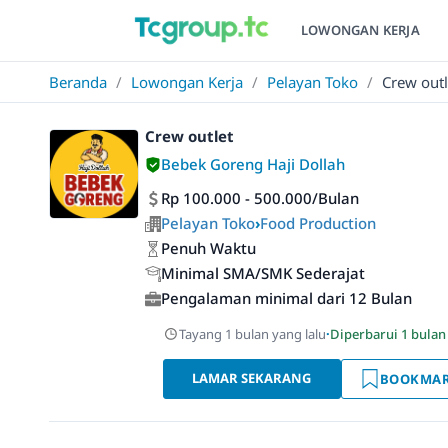
LOWONGAN KERJA
Beranda
/
Lowongan Kerja
/
Pelayan Toko
/
Crew outl
Crew outlet
Bebek Goreng Haji Dollah
Rp 100.000 - 500.000/Bulan
Pelayan Toko
›
Food Production
Penuh Waktu
Minimal SMA/SMK Sederajat
Pengalaman minimal dari 12 Bulan
Tayang 1 bulan yang lalu
·
Diperbarui 1 bulan
LAMAR SEKARANG
BOOKMA