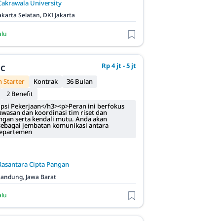
Cakrawala University
akarta Selatan, DKI Jakarta
alu
Rp 4 jt - 5 jt
QC
 Starter
Kontrak
36 Bulan
2 Benefit
psi Pekerjaan</h3><p>Peran ini berfokus
wasan dan koordinasi tim riset dan
an serta kendali mutu. Anda akan
sebagai jembatan komunikasi antara
departemen
Rasantara Cipta Pangan
andung, Jawa Barat
alu