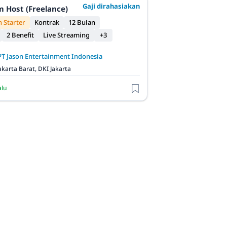
Gaji dirahasiakan
m Host (Freelance)
 Starter
Kontrak
12 Bulan
2 Benefit
Live Streaming
+3
PT Jason Entertainment Indonesia
akarta Barat, DKI Jakarta
alu