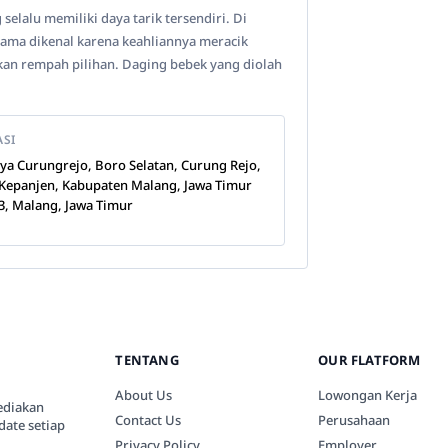
lalu memiliki daya tarik tersendiri. Di
 lama dikenal karena keahliannya meracik
akan rempah pilihan. Daging bebek yang diolah
ASI
Raya Curungrejo, Boro Selatan, Curung Rejo,
 Kepanjen, Kabupaten Malang, Jawa Timur
3, Malang, Jawa Timur
TENTANG
OUR FLATFORM
About Us
Lowongan Kerja
ediakan
Contact Us
Perusahaan
date setiap
Privacy Policy
Employer