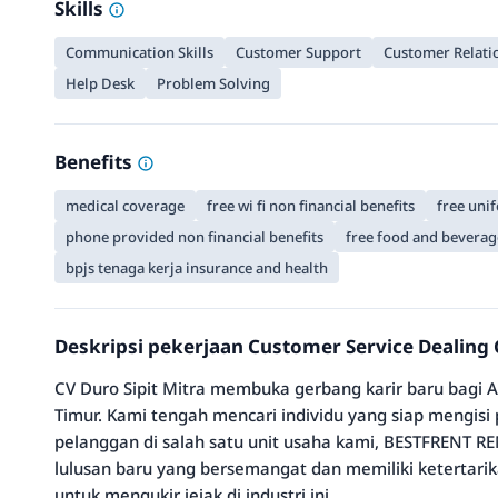
Skills
Communication Skills
Customer Support
Customer Relat
Help Desk
Problem Solving
Benefits
medical coverage
free wi fi non financial benefits
free unif
phone provided non financial benefits
free food and beverag
bpjs tenaga kerja insurance and health
Deskripsi pekerjaan Customer Service Dealing C
CV Duro Sipit Mitra membuka gerbang karir baru bagi An
Timur. Kami tengah mencari individu yang siap mengisi
pelanggan di salah satu unit usaha kami, BESTFRENT 
lulusan baru yang bersemangat dan memiliki ketertarik
untuk mengukir jejak di industri ini.