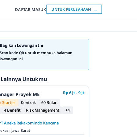
DAFTAR
MASUK
UNTUK PERUSAHAAN
→
Bagikan Lowongan Ini
Scan kode QR untuk membuka halaman
lowongan ini
 Lainnya Untukmu
Rp 6 jt - 9 jt
anager Proyek ME
 Starter
Kontrak
60 Bulan
4 Benefit
Risk Management
+4
PT Aneka Rekakomindo Kencana
ekasi, Jawa Barat