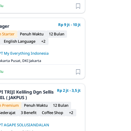
alu
Rp 9 jt - 10 jt
ager
 Starter
Penuh Waktu
12 Bulan
English Language
+2
PT My Everything Indonesia
akarta Pusat, DKI Jakarta
alu
Rp 2 jt - 3,5 jt
iling Dgn Sellis
L ( JAKPUS )
n Premium
Penuh Waktu
12 Bulan
ederajat
3 Benefit
Coffee Shop
+2
PT AGAPE SOLUSIANDALAN