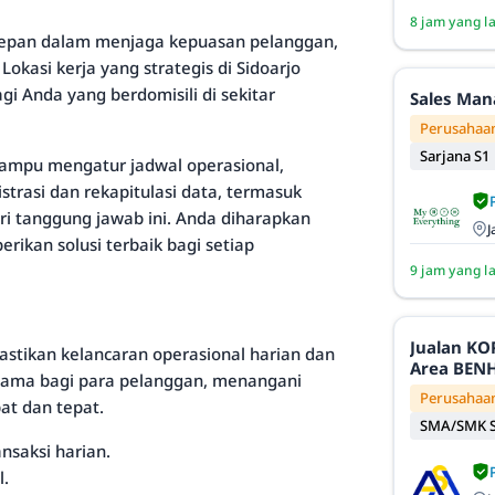
8 jam yang l
rdepan dalam menjaga kepuasan pelanggan,
Lokasi kerja yang strategis di Sidoarjo
 Anda yang berdomisili di sekitar
Sales Man
Perusahaan
Sarjana S1
ampu mengatur jadwal operasional,
trasi dan rekapitulasi data, termasuk
ri tanggung jawab ini. Anda diharapkan
J
ikan solusi terbaik bagi setiap
9 jam yang l
Jualan KOPI TRIJI Kel
stikan kelancaran operasional harian dan
Area BENHI
utama bagi para pelanggan, menangani
Perusahaa
at dan tepat.
SMA/SMK S
nsaksi harian.
l.