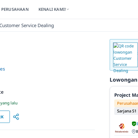
PERUSAHAAN
KENALI KAMI!
Customer Service Dealing
ces
Lowongan
te
Project M
 yang lalu
Perusahaan
Sarjana S1
RK
B