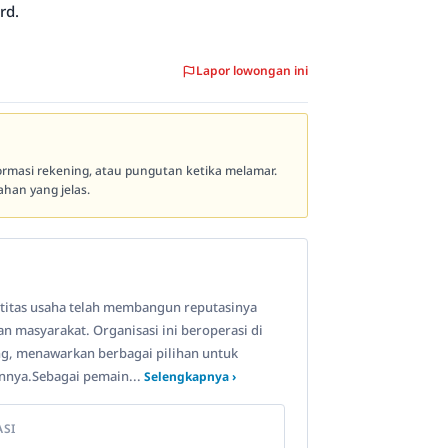
rd.
Lapor lowongan ini
formasi rekening, atau pungutan ketika melamar.
han yang jelas.
ntitas usaha telah membangun reputasinya
 masyarakat. Organisasi ini beroperasi di
ng, menawarkan berbagai pilihan untuk
nnya.Sebagai pemain...
Selengkapnya ›
ASI