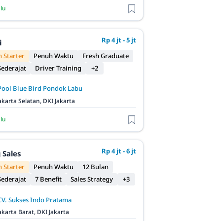
alu
Rp 4 jt - 5 jt
i
 Starter
Penuh Waktu
Fresh Graduate
ederajat
Driver Training
+2
Pool Blue Bird Pondok Labu
akarta Selatan, DKI Jakarta
alu
Rp 4 jt - 6 jt
 Sales
 Starter
Penuh Waktu
12 Bulan
ederajat
7 Benefit
Sales Strategy
+3
CV. Sukses Indo Pratama
akarta Barat, DKI Jakarta