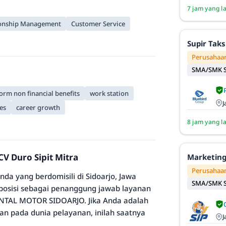
7 jam yang l
ionship Management
Customer Service
Supir Taks
Perusahaan
SMA/SMK S
orm non financial benefits
work station
J
es
career growth
8 jam yang l
V Duro Sipit Mitra
Marketing
Perusahaan
da yang berdomisili di Sidoarjo, Jawa
SMA/SMK S
 posisi sebagai penanggung jawab layanan
RENTAL MOTOR SIDOARJO. Jika Anda adalah
an pada dunia pelayanan, inilah saatnya
J