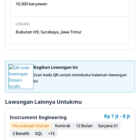
10,000 karyawan
LOKASI
Bubutan H9, Surabaya, Jawa Timur
Bagikan Lowongan Ini
Scan kode QR untuk membuka halaman lowongan
ini
Lowongan Lainnya Untukmu
Rp 7 jt - 8 jt
Instrument Engineering
Perusahaan Starter
Kontrak
12 Bulan
Sarjana S1
2 Benefit
SQL
+15