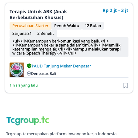
Rp 2 jt - 3 jt
Terapis Untuk ABK (Anak
Berkebutuhan Khusus)
Perusahaan Starter
Penuh Waktu
12 Bulan
Sarjana S1
2 Benefit
<ul><li>Kemampuan berkomunikasi yang baik.</li>
<li>Kemampuan bekerja sama dalam tim.</li><li>Memiliki
keterampilan mengajar.</li><li>Mampu melakukan terapi
wicara (Speech Therapy).</li></ul>
PAUD Tunjung Mekar Denpasar
Denpasar, Bali
1 hari yang lalu
Tcgroup.tc merupakan platform lowongan kerja Indonesia