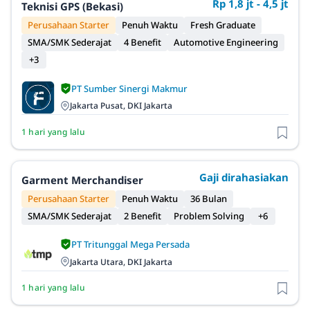
Rp 1,8 jt - 4,5 jt
Teknisi GPS (Bekasi)
Perusahaan Starter
Penuh Waktu
Fresh Graduate
SMA/SMK Sederajat
4 Benefit
Automotive Engineering
+3
PT Sumber Sinergi Makmur
Jakarta Pusat, DKI Jakarta
1 hari yang lalu
Gaji dirahasiakan
Garment Merchandiser
Perusahaan Starter
Penuh Waktu
36 Bulan
SMA/SMK Sederajat
2 Benefit
Problem Solving
+6
PT Tritunggal Mega Persada
Jakarta Utara, DKI Jakarta
1 hari yang lalu