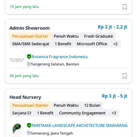
19 jam yang lalu
Rp 2 jt - 2,2 jt
Admin Showroom
Perusahaan Starter
Penuh Waktu
Fresh Graduate
SMA/SMK Sederajat
1 Benefit
Microsoft Office
+2
Botanica Fragrance Indonesia
Tangerang Selatan, Banten
20 jam yang lalu
Rp 3 jt - 5 jt
Head Nursery
Perusahaan Starter
Penuh Waktu
12 Bulan
Sarjana S1
1 Benefit
Community Engagement
+3
PARITAMA LANDSCAPE ARCHITECTURE SEMARANG
Semarang, Jawa Tengah