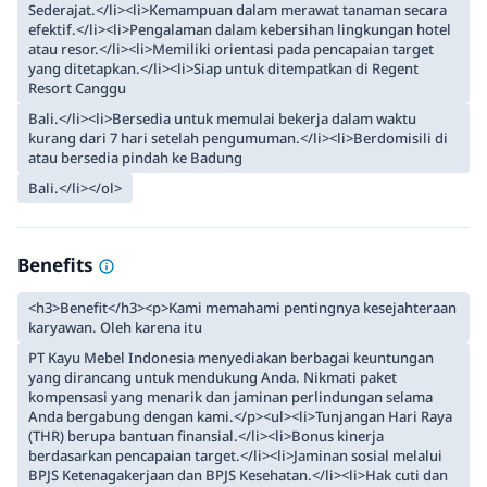
Sederajat.</li><li>Kemampuan dalam merawat tanaman secara
efektif.</li><li>Pengalaman dalam kebersihan lingkungan hotel
atau resor.</li><li>Memiliki orientasi pada pencapaian target
yang ditetapkan.</li><li>Siap untuk ditempatkan di Regent
Resort Canggu
Bali.</li><li>Bersedia untuk memulai bekerja dalam waktu
kurang dari 7 hari setelah pengumuman.</li><li>Berdomisili di
atau bersedia pindah ke Badung
Bali.</li></ol>
Benefits
<h3>Benefit</h3><p>Kami memahami pentingnya kesejahteraan
karyawan. Oleh karena itu
PT Kayu Mebel Indonesia menyediakan berbagai keuntungan
yang dirancang untuk mendukung Anda. Nikmati paket
kompensasi yang menarik dan jaminan perlindungan selama
Anda bergabung dengan kami.</p><ul><li>Tunjangan Hari Raya
(THR) berupa bantuan finansial.</li><li>Bonus kinerja
berdasarkan pencapaian target.</li><li>Jaminan sosial melalui
BPJS Ketenagakerjaan dan BPJS Kesehatan.</li><li>Hak cuti dan