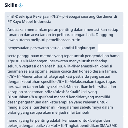
Skills
<h3>Deskripsi Pekerjaan</h3><p>Sebagai seorang Gardener di
PT Kayu Mebel Indonesia
Anda akan memainkan peran penting dalam memastikan setiap
tanaman dan area taman terpelihara dengan baik. Tanggung
jawab utama meliputi pemeliharaan rutin
penyesuaian perawatan sesuai kondisi lingkungan
serta penggunaan metode yang tepat untuk pengendalian hama.
</p><ul><li>Menangani perawatan menyeluruh terhadap
seluruh vegetasi dan area hijau.</li><li>Memastikan kondisi
tanaman selalu optimal sesuai cuaca dan konsep desain taman.
</li><li>Menentukan strategi aplikasi pestisida yang sesuai
dengan kebutuhan spesifik.</li><li>Melaksanakan tugas-tugas
perawatan taman lainnya.</li><li>Memastikan kebersihan dan
kerapian area taman.</li></ul><h3>Kualifikasi yang
Dibutuhkan</h3><p>Kami mencari kandidat yang memiliki
dasar pengetahuan dan keterampilan yang relevan untuk
mengisi posisi Gardener ini. Pengalaman sebelumnya dalam
bidang yang serupa akan menjadi nilai tambah
namun yang terpenting adalah kemauan untuk belajar dan
bekerja dengan baik.</p><ol><li>Tingkat pendidikan SMA/SMK