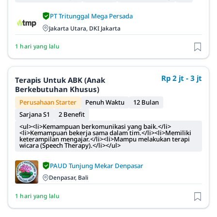
PT Tritunggal Mega Persada
Jakarta Utara, DKI Jakarta
1 hari yang lalu
Rp 2 jt - 3 jt
Terapis Untuk ABK (Anak
Berkebutuhan Khusus)
Perusahaan Starter
Penuh Waktu
12 Bulan
Sarjana S1
2 Benefit
<ul><li>Kemampuan berkomunikasi yang baik.</li>
<li>Kemampuan bekerja sama dalam tim.</li><li>Memiliki
keterampilan mengajar.</li><li>Mampu melakukan terapi
wicara (Speech Therapy).</li></ul>
PAUD Tunjung Mekar Denpasar
Denpasar, Bali
1 hari yang lalu