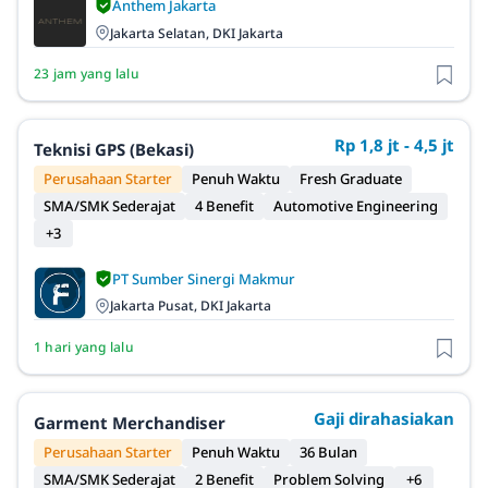
Anthem Jakarta
Jakarta Selatan, DKI Jakarta
23 jam yang lalu
Rp 1,8 jt - 4,5 jt
Teknisi GPS (Bekasi)
Perusahaan Starter
Penuh Waktu
Fresh Graduate
SMA/SMK Sederajat
4 Benefit
Automotive Engineering
+3
PT Sumber Sinergi Makmur
Jakarta Pusat, DKI Jakarta
1 hari yang lalu
Gaji dirahasiakan
Garment Merchandiser
Perusahaan Starter
Penuh Waktu
36 Bulan
SMA/SMK Sederajat
2 Benefit
Problem Solving
+6