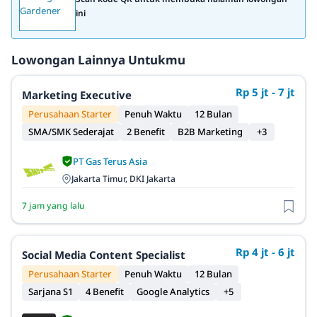
ini
Lowongan Lainnya Untukmu
Rp 5 jt - 7 jt
Marketing Executive
Perusahaan Starter
Penuh Waktu
12 Bulan
SMA/SMK Sederajat
2 Benefit
B2B Marketing
+3
PT Gas Terus Asia
Jakarta Timur, DKI Jakarta
7 jam yang lalu
Rp 4 jt - 6 jt
Social Media Content Specialist
Perusahaan Starter
Penuh Waktu
12 Bulan
Sarjana S1
4 Benefit
Google Analytics
+5