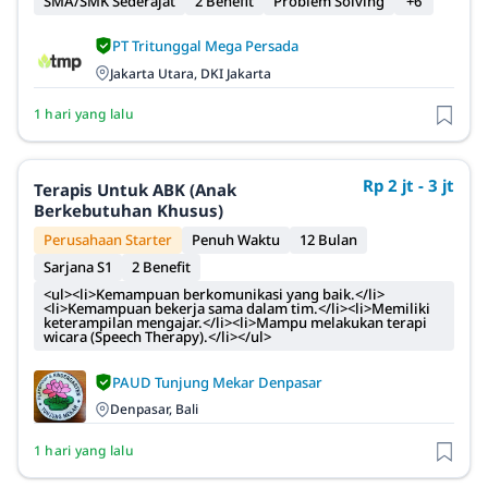
SMA/SMK Sederajat
2 Benefit
Problem Solving
+6
PT Tritunggal Mega Persada
Jakarta Utara, DKI Jakarta
1 hari yang lalu
Rp 2 jt - 3 jt
Terapis Untuk ABK (Anak
Berkebutuhan Khusus)
Perusahaan Starter
Penuh Waktu
12 Bulan
Sarjana S1
2 Benefit
<ul><li>Kemampuan berkomunikasi yang baik.</li>
<li>Kemampuan bekerja sama dalam tim.</li><li>Memiliki
keterampilan mengajar.</li><li>Mampu melakukan terapi
wicara (Speech Therapy).</li></ul>
PAUD Tunjung Mekar Denpasar
Denpasar, Bali
1 hari yang lalu