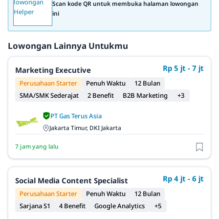
Scan kode QR untuk membuka halaman lowongan
ini
Lowongan Lainnya Untukmu
Rp 5 jt - 7 jt
Marketing Executive
Perusahaan Starter
Penuh Waktu
12 Bulan
SMA/SMK Sederajat
2 Benefit
B2B Marketing
+3
PT Gas Terus Asia
Jakarta Timur, DKI Jakarta
7 jam yang lalu
Rp 4 jt - 6 jt
Social Media Content Specialist
Perusahaan Starter
Penuh Waktu
12 Bulan
Sarjana S1
4 Benefit
Google Analytics
+5