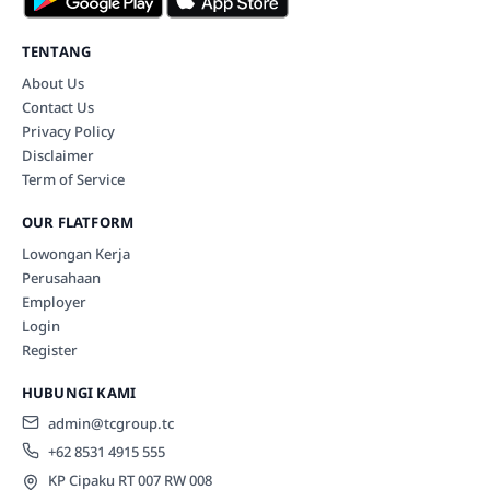
TENTANG
About Us
Contact Us
Privacy Policy
Disclaimer
Term of Service
OUR FLATFORM
Lowongan Kerja
Perusahaan
Employer
Login
Register
HUBUNGI KAMI
admin@tcgroup.tc
+62 8531 4915 555
KP Cipaku RT 007 RW 008