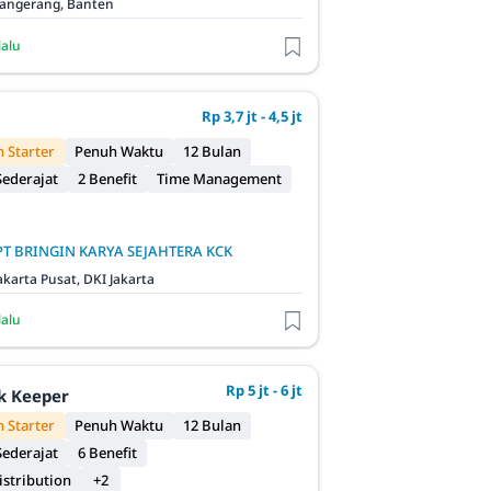
angerang, Banten
lalu
Rp 3,7 jt - 4,5 jt
 Starter
Penuh Waktu
12 Bulan
ederajat
2 Benefit
Time Management
PT BRINGIN KARYA SEJAHTERA KCK
akarta Pusat, DKI Jakarta
lalu
Rp 5 jt - 6 jt
ck Keeper
 Starter
Penuh Waktu
12 Bulan
ederajat
6 Benefit
istribution
+2