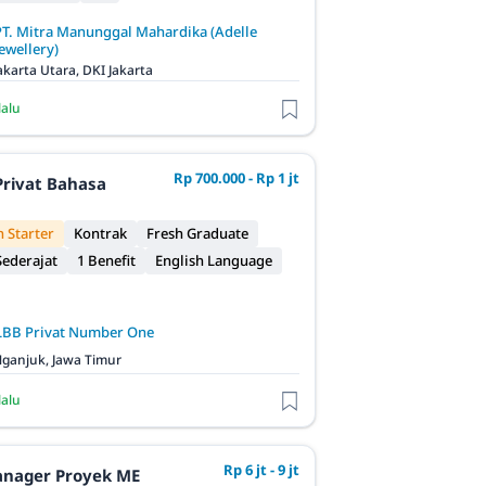
PT. Mitra Manunggal Mahardika (Adelle
ewellery)
akarta Utara, DKI Jakarta
lalu
Rp 700.000 - Rp 1 jt
Privat Bahasa
 Starter
Kontrak
Fresh Graduate
ederajat
1 Benefit
English Language
LBB Privat Number One
ganjuk, Jawa Timur
lalu
Rp 6 jt - 9 jt
anager Proyek ME