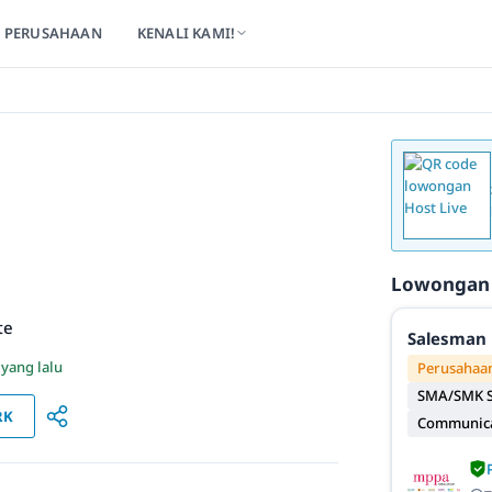
PERUSAHAAN
KENALI KAMI!
Lowongan
te
Salesman 
 yang lalu
Perusahaan
SMA/SMK S
RK
Communicat