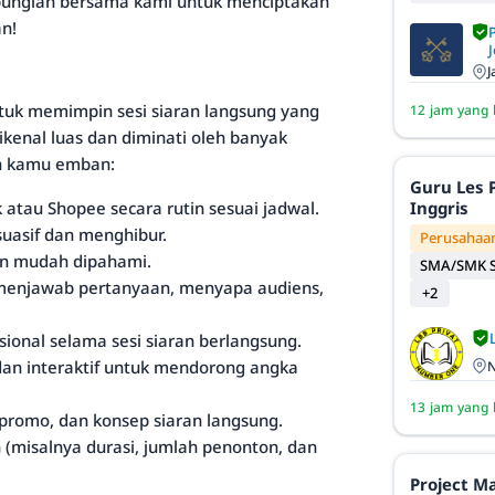
abunglah bersama kami untuk menciptakan
n!
J
J
tuk memimpin sesi siaran langsung yang
12 jam yang 
kenal luas dan diminati oleh banyak
an kamu emban:
Guru Les 
Inggris
 atau Shopee secara rutin sesuai jadwal.
uasif dan menghibur.
Perusahaan
dan mudah dipahami.
SMA/SMK S
 menjawab pertanyaan, menyapa audiens,
+2
ional selama sesi siaran berlangsung.
an interaktif untuk mendorong angka
N
13 jam yang 
promo, dan konsep siaran langsung.
(misalnya durasi, jumlah penonton, dan
Project M