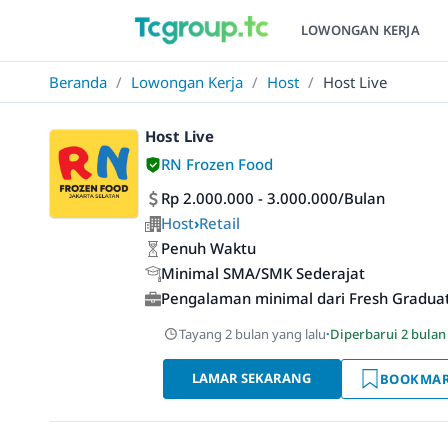
LOWONGAN KERJA
Beranda
/
Lowongan Kerja
/
Host
/
Host Live
Host Live
RN Frozen Food
Rp 2.000.000 - 3.000.000/Bulan
Host
›
Retail
Penuh Waktu
Minimal SMA/SMK Sederajat
Pengalaman minimal dari Fresh Gradua
Tayang 2 bulan yang lalu
·
Diperbarui 2 bulan
LAMAR SEKARANG
BOOKMA