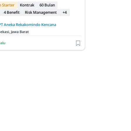
 Starter
Kontrak
60 Bulan
4 Benefit
Risk Management
+4
PT Aneka Rekakomindo Kencana
ekasi, Jawa Barat
lalu