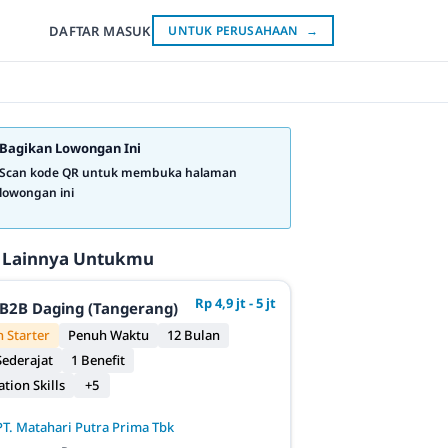
DAFTAR
MASUK
UNTUK PERUSAHAAN
→
Bagikan Lowongan Ini
Scan kode QR untuk membuka halaman
lowongan ini
 Lainnya Untukmu
Rp 4,9 jt - 5 jt
B2B Daging (Tangerang)
 Starter
Penuh Waktu
12 Bulan
ederajat
1 Benefit
ion Skills
+5
PT. Matahari Putra Prima Tbk