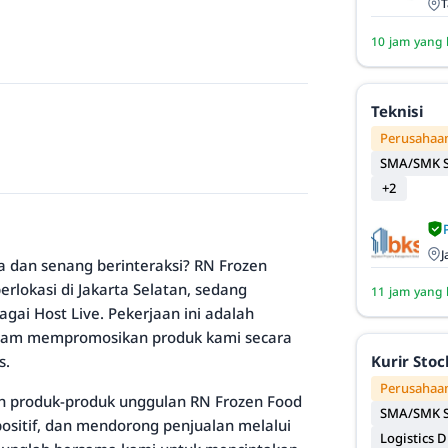
T
10 jam yang 
Teknisi
Perusahaan
SMA/SMK S
+2
J
 dan senang berinteraksi? RN Frozen
lokasi di Jakarta Selatan, sedang
11 jam yang 
gai Host Live. Pekerjaan ini adalah
am mempromosikan produk kami secara
s.
Kurir Sto
Perusahaan
ah produk-produk unggulan RN Frozen Food
SMA/SMK S
sitif, dan mendorong penjualan melalui
Logistics D