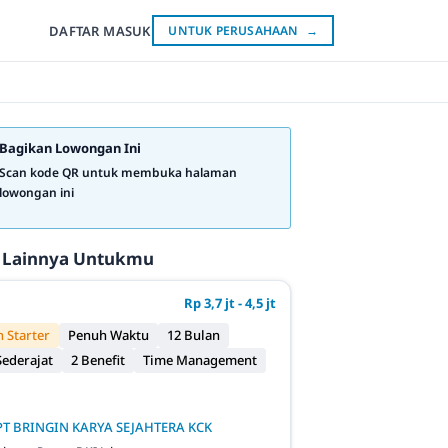
DAFTAR
MASUK
UNTUK PERUSAHAAN
→
Bagikan Lowongan Ini
Scan kode QR untuk membuka halaman
lowongan ini
 Lainnya Untukmu
Rp 3,7 jt - 4,5 jt
 Starter
Penuh Waktu
12 Bulan
ederajat
2 Benefit
Time Management
PT BRINGIN KARYA SEJAHTERA KCK