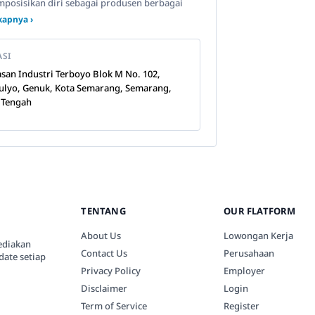
mposisikan diri sebagai produsen berbagai
kapnya ›
ASI
san Industri Terboyo Blok M No. 102,
ulyo, Genuk, Kota Semarang, Semarang,
 Tengah
TENTANG
OUR FLATFORM
About Us
Lowongan Kerja
ediakan
Contact Us
Perusahaan
date setiap
Privacy Policy
Employer
Disclaimer
Login
Term of Service
Register