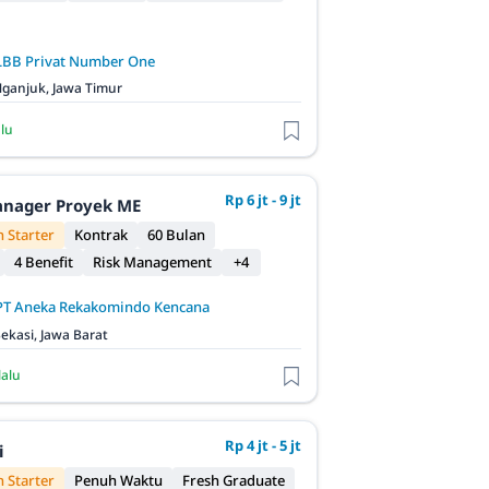
LBB Privat Number One
ganjuk, Jawa Timur
alu
Rp 6 jt - 9 jt
anager Proyek ME
 Starter
Kontrak
60 Bulan
4 Benefit
Risk Management
+4
PT Aneka Rekakomindo Kencana
ekasi, Jawa Barat
lalu
Rp 4 jt - 5 jt
i
 Starter
Penuh Waktu
Fresh Graduate