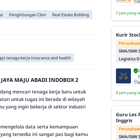
J
7 jam yang l
ge
Penghitungan Cbm
Real Estate Bidding
Kurir Sto
Perusahaan
SMA/SMK S
pjs tenaga kerja insurance and health
Logistics D
J
AH JAYA MAJU ABADI INDOBOX 2
J
dang mencari tenaga kerja baru untuk
8 jam yang l
tan untuk tugas ini berada di wilayah
 yang ingin bekerja di sektor industri
Guru Les 
Inggris
m mengelola data serta kemampuan
Perusahaan
yang tersedia ini sangat pas bagi kamu
SMA/SMK S