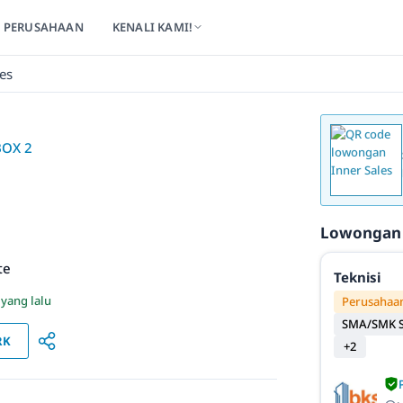
PERUSAHAAN
KENALI KAMI!
les
BOX 2
Lowongan
te
Teknisi
 yang lalu
Perusahaan
SMA/SMK S
RK
+2