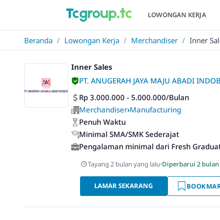
LOWONGAN KERJA
Beranda
/
Lowongan Kerja
/
Merchandiser
/
Inner Sa
Inner Sales
PT. ANUGERAH JAYA MAJU ABADI INDO
Rp 3.000.000 - 5.000.000/Bulan
Merchandiser
›
Manufacturing
Penuh Waktu
Minimal SMA/SMK Sederajat
Pengalaman minimal dari Fresh Gradua
Tayang 2 bulan yang lalu
·
Diperbarui 2 bulan
LAMAR SEKARANG
BOOKMA