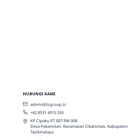
HUBUNGI KAMI
admin@tcgroup.tc
+62 8531 4915 555
KP Cipaku RT 007 RW 008
Desa Pakemitan, Kecamatan Cikatomas, Kabupaten
Tasikmalaya