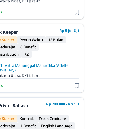
akarta Pusat, DKI Jakarta
alu
Rp 5 jt - 6 jt
ck Keeper
 Starter
Penuh Waktu
12 Bulan
ederajat
6 Benefit
istribution
+2
PT. Mitra Manunggal Mahardika (Adelle
ewellery)
akarta Utara, DKI Jakarta
alu
Rp 700.000 - Rp 1 jt
Privat Bahasa
 Starter
Kontrak
Fresh Graduate
ederajat
1 Benefit
English Language