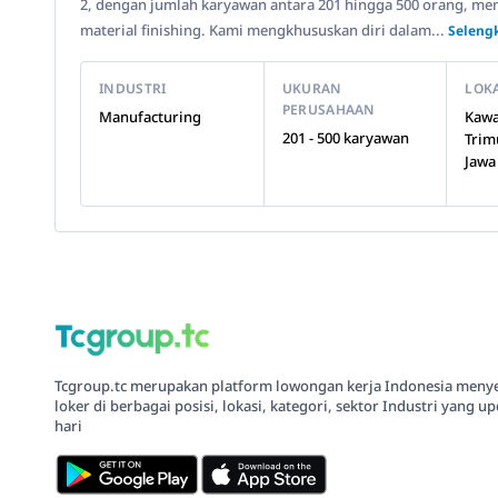
2, dengan jumlah karyawan antara 201 hingga 500 orang, me
material finishing. Kami mengkhususkan diri dalam...
Seleng
INDUSTRI
UKURAN
LOK
PERUSAHAAN
Manufacturing
Kawa
201 - 500 karyawan
Trim
Jawa
Tcgroup.tc merupakan platform lowongan kerja Indonesia meny
loker di berbagai posisi, lokasi, kategori, sektor Industri yang up
hari