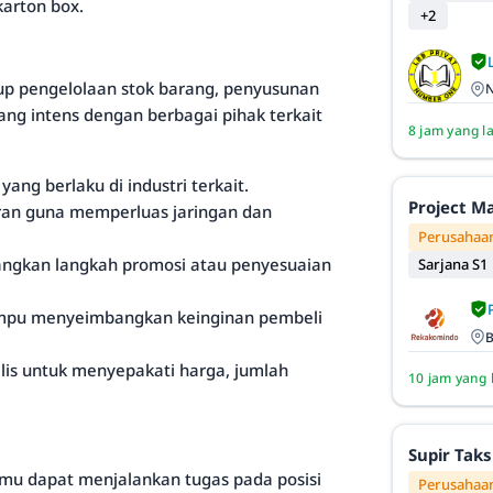
karton box.
+2
up pengelolaan stok barang, penyusunan
N
ang intens dengan berbagai pihak terkait
8 jam yang l
ng berlaku di industri terkait.
Project M
an guna memperluas jaringan dan
Perusahaan
angkan langkah promosi atau penyesuaian
Sarjana S1
ampu menyeimbangkan keinginan pembeli
B
alis untuk menyepakati harga, jumlah
10 jam yang 
Supir Taks
amu dapat menjalankan tugas pada posisi
Perusahaan