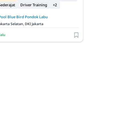
ederajat
Driver Training
+2
Pool Blue Bird Pondok Labu
akarta Selatan, DKI Jakarta
lalu