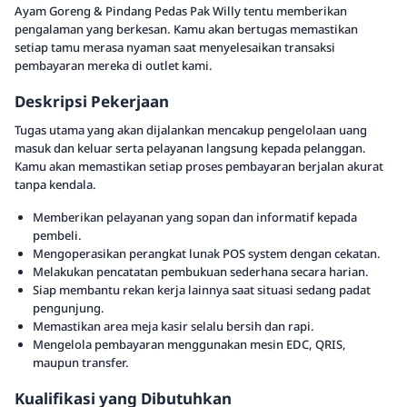
Ayam Goreng & Pindang Pedas Pak Willy tentu memberikan
pengalaman yang berkesan. Kamu akan bertugas memastikan
setiap tamu merasa nyaman saat menyelesaikan transaksi
pembayaran mereka di outlet kami.
Deskripsi Pekerjaan
Tugas utama yang akan dijalankan mencakup pengelolaan uang
masuk dan keluar serta pelayanan langsung kepada pelanggan.
Kamu akan memastikan setiap proses pembayaran berjalan akurat
tanpa kendala.
Memberikan pelayanan yang sopan dan informatif kepada
pembeli.
Mengoperasikan perangkat lunak POS system dengan cekatan.
Melakukan pencatatan pembukuan sederhana secara harian.
Siap membantu rekan kerja lainnya saat situasi sedang padat
pengunjung.
Memastikan area meja kasir selalu bersih dan rapi.
Mengelola pembayaran menggunakan mesin EDC, QRIS,
maupun transfer.
Kualifikasi yang Dibutuhkan