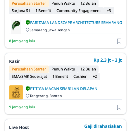
Perusahaan Starter
Penuh Waktu
12 Bulan
Sarjana S1
1 Benefit
Community Engagement
+3
PARITAMA LANDSCAPE ARCHITECTURE SEMARANG
Semarang, Jawa Tengah
8 jam yang lalu
Rp 2,3 jt - 3 jt
Kasir
Perusahaan Starter
Penuh Waktu
12 Bulan
SMA/SMK Sederajat
1 Benefit
Cashier
+2
PT TIGA MACAN SEMBILAN DELAPAN
Tangerang, Banten
9 jam yang lalu
Gaji dirahasiakan
Live Host