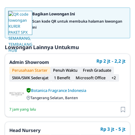
Bagikan Lowongan Ini
Scan kode QR untuk membuka halaman lowongan
ini
Lowongan Lainnya Untukmu
Rp 2 jt - 2,2 jt
Admin Showroom
Perusahaan Starter
Penuh Waktu
Fresh Graduate
SMA/SMK Sederajat
1 Benefit
Microsoft Office
+2
Botanica Fragrance Indonesia
Tangerang Selatan, Banten
7 jam yang lalu
Rp 3 jt - 5 jt
Head Nursery