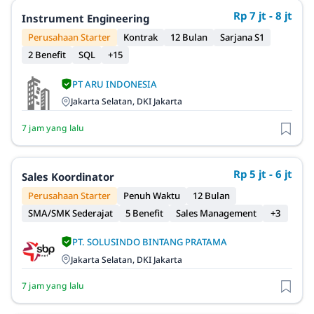
Rp 7 jt - 8 jt
Instrument Engineering
Perusahaan Starter
Kontrak
12 Bulan
Sarjana S1
2 Benefit
SQL
+15
PT ARU INDONESIA
Jakarta Selatan, DKI Jakarta
7 jam yang lalu
Rp 5 jt - 6 jt
Sales Koordinator
Perusahaan Starter
Penuh Waktu
12 Bulan
SMA/SMK Sederajat
5 Benefit
Sales Management
+3
PT. SOLUSINDO BINTANG PRATAMA
Jakarta Selatan, DKI Jakarta
7 jam yang lalu