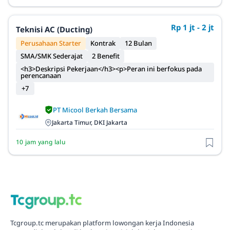
Rp 1 jt - 2 jt
Teknisi AC (Ducting)
Perusahaan Starter
Kontrak
12 Bulan
SMA/SMK Sederajat
2 Benefit
<h3>Deskripsi Pekerjaan</h3><p>Peran ini berfokus pada
perencanaan
+7
PT Micool Berkah Bersama
Jakarta Timur, DKI Jakarta
10 jam yang lalu
Tcgroup.tc merupakan platform lowongan kerja Indonesia