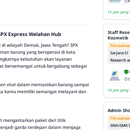
K
12 jam yang 
Staff Res
SPX Express Welahan Hub
Kosmetik
 di wilayah Demak, Jawa Tengah? SPX
Perusahaan
man barang yang beroperasi di kota
Sarjana S1
ngkatnya kebutuhan akan layanan
Research 
dat bersemangat untuk bergabung sebagai
T
nen vital dalam memastikan barang sampai
14 jam yang 
ka kamu memiliki semangat melayani dan
Admin Sh
Perusahaan
h mengantarkan paket dari titik
SMA/SMK S
enjadi garda terdepan dalam menjaga