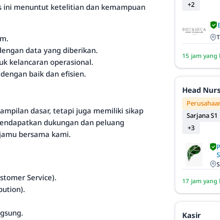
+2
as ini menuntut ketelitian dan kemampuan
T
im.
engan data yang diberikan.
15 jam yang 
tuk kelancaran operasional.
dengan baik dan efisien.
Head Nur
Perusahaan
mpilan dasar, tetapi juga memiliki sikap
Sarjana S1
 mendapatkan dukungan dan peluang
+3
rjamu bersama kami.
S
stomer Service).
17 jam yang 
bution).
ngsung.
Kasir