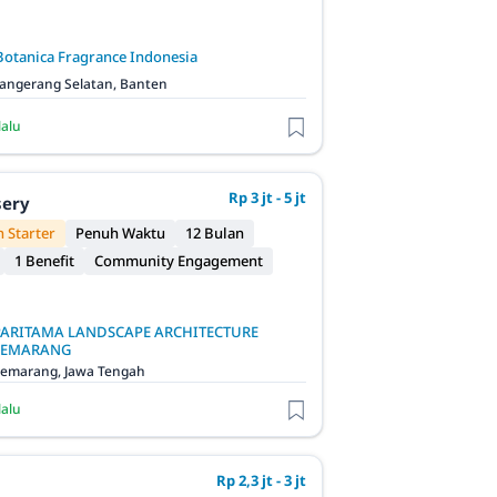
Botanica Fragrance Indonesia
angerang Selatan, Banten
lalu
Rp 3 jt - 5 jt
sery
 Starter
Penuh Waktu
12 Bulan
1 Benefit
Community Engagement
PARITAMA LANDSCAPE ARCHITECTURE
SEMARANG
emarang, Jawa Tengah
lalu
Rp 2,3 jt - 3 jt