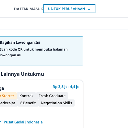
DAFTAR
MASUK
UNTUK PERUSAHAAN
→
Bagikan Lowongan Ini
Scan kode QR untuk membuka halaman
lowongan ini
 Lainnya Untukmu
Rp 3,5 jt - 4,4 jt
ga
 Starter
Kontrak
Fresh Graduate
ederajat
6 Benefit
Negotiation Skills
PT Pusat Gadai Indonesia