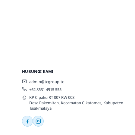
HUBUNGI KAMI
admin@tcgroup.tc
+62 8531 4915 555
KP Cipaku RT 007 RW 008
Desa Pakemitan, Kecamatan Cikatomas, Kabupaten
Tasikmalaya