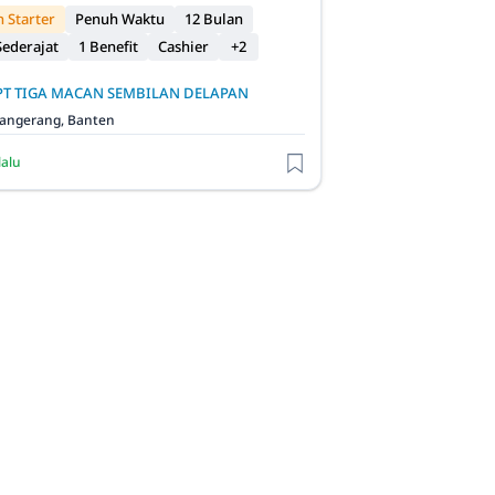
 Starter
Penuh Waktu
12 Bulan
ederajat
1 Benefit
Cashier
+2
PT TIGA MACAN SEMBILAN DELAPAN
angerang, Banten
lalu