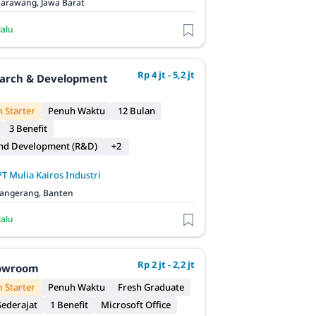
arawang, Jawa Barat
lalu
Rp 4 jt - 5,2 jt
earch & Development
 Starter
Penuh Waktu
12 Bulan
3 Benefit
and Development (R&D)
+2
PT Mulia Kairos Industri
angerang, Banten
lalu
Rp 2 jt - 2,2 jt
owroom
 Starter
Penuh Waktu
Fresh Graduate
ederajat
1 Benefit
Microsoft Office