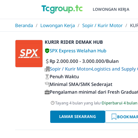
LOWONGAN KERJA
Beranda
/
Lowongan Kerja
/
Sopir / Kurir Motor
/
KUR
KURIR RIDER DEMAK HUB
SPX Express Welahan Hub
Rp 2.000.000 - 3.000.000/Bulan
Sopir / Kurir Motor
›
Logistics and Supply
Penuh Waktu
Minimal SMA/SMK Sederajat
Pengalaman minimal dari Fresh Gradua
Tayang 4 bulan yang lalu
·
Diperbarui 4 bulan
LAMAR SEKARANG
BOOKMA